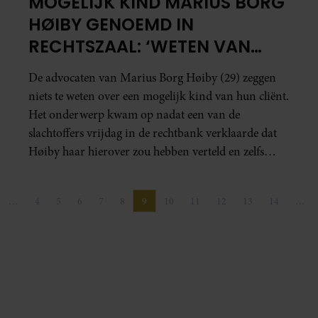
MOGELIJK KIND MARIUS BORG
HØIBY GENOEMD IN
RECHTSZAAL: ‘WETEN VAN
NIETS’
De advocaten van Marius Borg Høiby (29) zeggen
niets te weten over een mogelijk kind van hun cliënt.
Het onderwerp kwam op nadat een van de
slachtoffers vrijdag in de rechtbank verklaarde dat
Høiby haar hierover zou hebben verteld en zelfs
foto’s zou hebben laten zien.
…
4
5
6
7
8
9
10
11
12
13
14
…
pagina
gina
Pagina
Pagina
Pagina
Pagina
Pagina
Pagina
Pagina
Pagina
Pagina
Pagina
Pagina