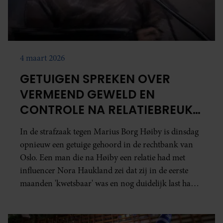
4 maart 2026
GETUIGEN SPREKEN OVER
VERMEEND GEWELD EN
CONTROLE NA RELATIEBREUK
IN ZAAK MARIUS BORG HØIBY
In de strafzaak tegen Marius Borg Høiby is dinsdag
opnieuw een getuige gehoord in de rechtbank van
Oslo. Een man die na Høiby een relatie had met
influencer Nora Haukland zei dat zij in de eerste
maanden 'kwetsbaar' was en nog duidelijk last had
van wat er eerder zou zijn gebeurd.