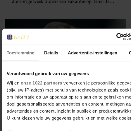
die vorige week tijdens een vakantie op Tenerife
werd opgenomen.
Toestemming
Details
Advertentie-instellingen
Verantwoord gebruik van uw gegevens
Wij en
onze 1022 partners
verwerken je persoonlijke gegev
(bijv. uw IP-adres) met behulp van technologieën zoals cook
om informatie op uw apparaat op te slaan en te gebruiken me
doel gepersonaliseerde advertenties en content, metingen a
2 maart 2026
advertenties en content, inzicht in publiek en productontwikke
U kunt kiezen wie uw gegevens gebruikt en met welke doele
KROONPRINS HAAKON UIT