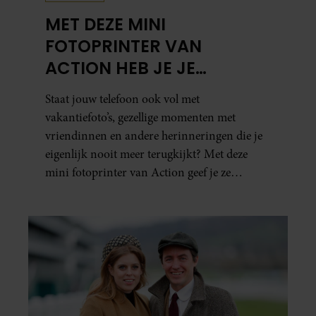
MET DEZE MINI
FOTOPRINTER VAN
ACTION HEB JE JE
FAVORIETE FOTO’S BINNEN
Staat jouw telefoon ook vol met
ÉÉN MINUUT IN HANDEN
vakantiefoto’s, gezellige momenten met
vriendinnen en andere herinneringen die je
eigenlijk nooit meer terugkijkt? Met deze
mini fotoprinter van Action geef je ze
eindelijk een plekje buiten je camerarol. En
het leuke: binnen één minuut heb je jouw foto
al in handen.