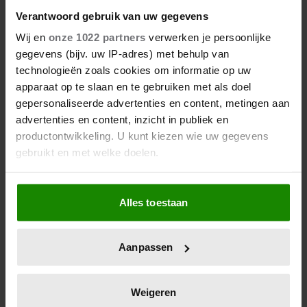
Verantwoord gebruik van uw gegevens
Wij en
onze 1022 partners
verwerken je persoonlijke
gegevens (bijv. uw IP-adres) met behulp van
technologieën zoals cookies om informatie op uw
apparaat op te slaan en te gebruiken met als doel
gepersonaliseerde advertenties en content, metingen aan
advertenties en content, inzicht in publiek en
productontwikkeling. U kunt kiezen wie uw gegevens
gebruikt en met welke doelen.
6 augustus 2026
KONING CHARLES LUIDT
Als u het toestaat, willen we ook graag:
ZOMERVAKANTIE IN OP
Alles toestaan
Informatie verzamelen over uw geografische
GELIEFD SCHOTS LANDGOED
locatie, die tot een paar meter nauwkeurig kan zijn
Uw apparaat identificeren door het actief te
Aanpassen
scannen op specifieke eigenschappen (fingerprinting)
Lees meer over hoe uw persoonlijke gegevens worden
verwerkt en stel uw voorkeuren in het
detailgedeelte
in.
Weigeren
U kunt uw toestemming op elk moment wijzigen of