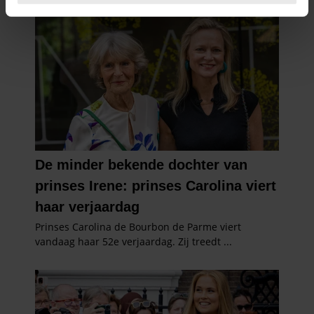
intrekken in de Cookieverklaring.
We gebruiken cookies om content en advertenties te
personaliseren, om functies voor social media te bieden
en om ons websiteverkeer te analyseren. Ook delen we
informatie over uw gebruik van onze site met onze
partners voor social media, adverteren en analyse. Deze
partners kunnen deze gegevens combineren met andere
informatie die u aan ze heeft verstrekt of die ze hebben
verzameld op basis van uw gebruik van hun services. U
gaat akkoord met onze cookies als u onze website blijft
gebruiken.