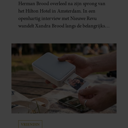
GEBOREN”
Herman Brood overleed na zijn sprong van
het Hilton Hotel in Amsterdam. In een
openhartig interview met Nieuwe Revu
wandelt Xandra Brood langs de belangrijkste
plekken uit hun gezamenlijke verleden.
Vooral de woning aan de Lange
Leidsedwarsstraat roept een stortvloed aan
herinneringen op. Daar begon hun leven
samen en werd dochter Lola geboren.
VRIENDIN