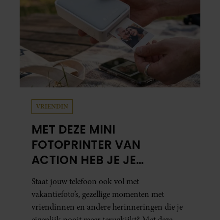
samen en werd dochter Lola geboren.
VRIENDIN
MET DEZE MINI
FOTOPRINTER VAN
ACTION HEB JE JE
FAVORIETE FOTO’S BINNEN
Staat jouw telefoon ook vol met
ÉÉN MINUUT IN HANDEN
vakantiefoto’s, gezellige momenten met
vriendinnen en andere herinneringen die je
eigenlijk nooit meer terugkijkt? Met deze