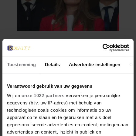
6 augustus 2026
PRINSES INGRID ALEXANDRA
VERVOLGT STUDENTENTIJD IN
OSLO
Toestemming
Details
Advertentie-instellingen
Ov
Verantwoord gebruik van uw gegevens
Wij en
onze 1022 partners
verwerken je persoonlijke
gegevens (bijv. uw IP-adres) met behulp van
technologieën zoals cookies om informatie op uw
apparaat op te slaan en te gebruiken met als doel
gepersonaliseerde advertenties en content, metingen aan
advertenties en content, inzicht in publiek en