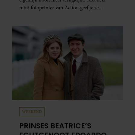
mini fotoprinter van Action geef je ze
eindelijk een plekje buiten je camerarol. En
het leuke: binnen één minuut heb je jouw foto
al in handen.
WEEKEND
PRINSES BEATRICE’S