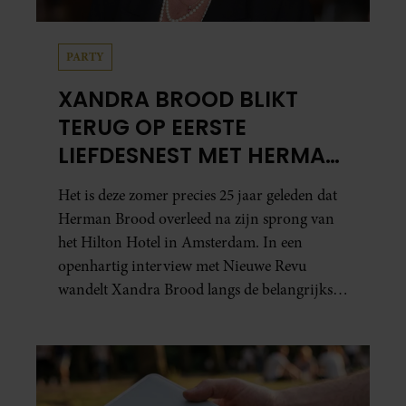
PARTY
XANDRA BROOD BLIKT
TERUG OP EERSTE
LIEFDESNEST MET HERMAN
BROOD: “HIER IS LOLA
Het is deze zomer precies 25 jaar geleden dat
GEBOREN”
Herman Brood overleed na zijn sprong van
het Hilton Hotel in Amsterdam. In een
openhartig interview met Nieuwe Revu
wandelt Xandra Brood langs de belangrijkste
plekken uit hun gezamenlijke verleden.
Vooral de woning aan de Lange
Leidsedwarsstraat roept een stortvloed aan
herinneringen op. Daar begon hun leven