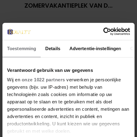
ZOMERVAKANTIEPLEK VAN DE
BELGISCHE KONINKLIJKE
FAMILIE
Toestemming
Details
Advertentie-instellingen
Ov
Verantwoord gebruik van uw gegevens
Wij en
onze 1022 partners
verwerken je persoonlijke
gegevens (bijv. uw IP-adres) met behulp van
28 april 2026
technologieën zoals cookies om informatie op uw
DIT ZIJN DE 4 FAVORIETE
apparaat op te slaan en te gebruiken met als doel
MODEMERKEN VAN PRINSES
gepersonaliseerde advertenties en content, metingen aan
CATHERINE
advertenties en content, inzicht in publiek en
productontwikkeling. U kunt kiezen wie uw gegevens
gebruikt en met welke doelen.