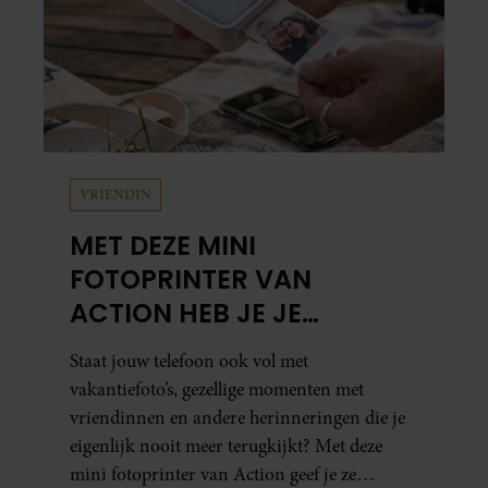
VRIENDIN
MET DEZE MINI
FOTOPRINTER VAN
ACTION HEB JE JE
FAVORIETE FOTO’S BINNEN
Staat jouw telefoon ook vol met
ÉÉN MINUUT IN HANDEN
vakantiefoto’s, gezellige momenten met
vriendinnen en andere herinneringen die je
eigenlijk nooit meer terugkijkt? Met deze
mini fotoprinter van Action geef je ze