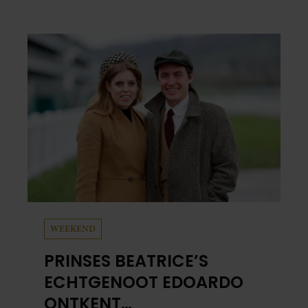
eindelijk een plekje buiten je camerarol. En
het leuke: binnen één minuut heb je jouw foto
al in handen.
WEEKEND
PRINSES BEATRICE’S
ECHTGENOOT EDOARDO
ONTKENT