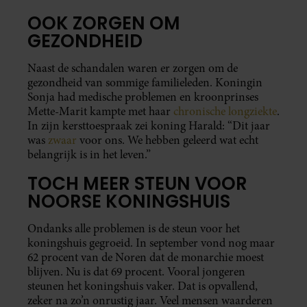
OOK ZORGEN OM
GEZONDHEID
Naast de schandalen waren er zorgen om de
gezondheid van sommige familieleden. Koningin
Sonja had medische problemen en kroonprinses
Mette-Marit kampte met haar
chronische longziekte
.
In zijn kersttoespraak zei koning Harald: “Dit jaar
was
zwaar
voor ons. We hebben geleerd wat echt
belangrijk is in het leven.”
TOCH MEER STEUN VOOR
NOORSE KONINGSHUIS
Ondanks alle problemen is de steun voor het
koningshuis gegroeid. In september vond nog maar
62 procent van de Noren dat de monarchie moest
blijven. Nu is dat 69 procent. Vooral jongeren
steunen het koningshuis vaker. Dat is opvallend,
zeker na zo’n onrustig jaar. Veel mensen waarderen