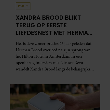
PARTY
XANDRA BROOD BLIKT
TERUG OP EERSTE
LIEFDESNEST MET HERMAN
BROOD: “HIER IS LOLA
Het is deze zomer precies 25 jaar geleden dat
GEBOREN”
Herman Brood overleed na zijn sprong van
het Hilton Hotel in Amsterdam. In een
openhartig interview met Nieuwe Revu
wandelt Xandra Brood langs de belangrijkste
plekken uit hun gezamenlijke verleden.
Vooral de woning aan de Lange
Leidsedwarsstraat roept een stortvloed aan
herinneringen op. Daar begon hun leven
samen en werd dochter Lola geboren.