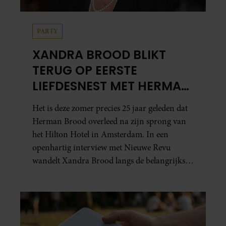
PARTY
XANDRA BROOD BLIKT
TERUG OP EERSTE
LIEFDESNEST MET HERMAN
BROOD: “HIER IS LOLA
Het is deze zomer precies 25 jaar geleden dat
GEBOREN”
Herman Brood overleed na zijn sprong van
het Hilton Hotel in Amsterdam. In een
openhartig interview met Nieuwe Revu
wandelt Xandra Brood langs de belangrijkste
plekken uit hun gezamenlijke verleden.
Vooral de woning aan de Lange
Leidsedwarsstraat roept een stortvloed aan
herinneringen op. Daar begon hun leven