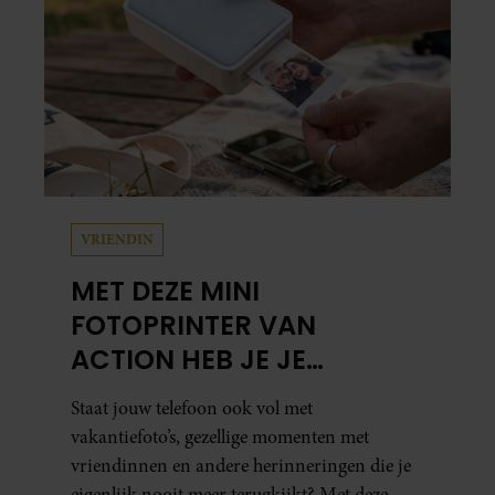
samen en werd dochter Lola geboren.
VRIENDIN
MET DEZE MINI
FOTOPRINTER VAN
ACTION HEB JE JE
FAVORIETE FOTO’S BINNEN
Staat jouw telefoon ook vol met
ÉÉN MINUUT IN HANDEN
vakantiefoto’s, gezellige momenten met
vriendinnen en andere herinneringen die je
eigenlijk nooit meer terugkijkt? Met deze