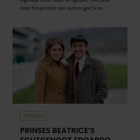
mini fotoprinter van Action geef je ze
eindelijk een plekje buiten je camerarol. En
het leuke: binnen één minuut heb je jouw foto
al in handen.
WEEKEND
PRINSES BEATRICE’S