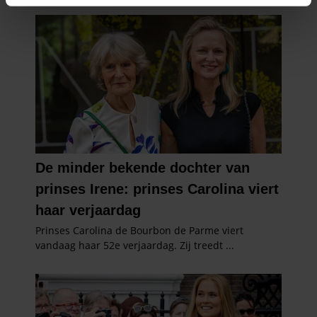
intrekken in de Cookieverklaring.
We gebruiken cookies om content en advertenties te
personaliseren, om functies voor social media te bieden
en om ons websiteverkeer te analyseren. Ook delen we
informatie over uw gebruik van onze site met onze
partners voor social media, adverteren en analyse. Deze
partners kunnen deze gegevens combineren met andere
informatie die u aan ze heeft verstrekt of die ze hebben
verzameld op basis van uw gebruik van hun services. U
gaat akkoord met onze cookies als u onze website blijft
gebruiken.