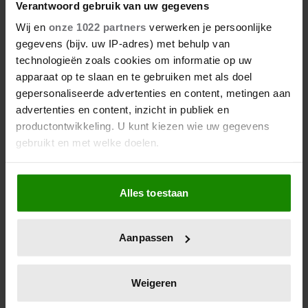
Verantwoord gebruik van uw gegevens
Wij en
onze 1022 partners
verwerken je persoonlijke
gegevens (bijv. uw IP-adres) met behulp van
technologieën zoals cookies om informatie op uw
apparaat op te slaan en te gebruiken met als doel
gepersonaliseerde advertenties en content, metingen aan
advertenties en content, inzicht in publiek en
productontwikkeling. U kunt kiezen wie uw gegevens
gebruikt en met welke doelen.
23 april 2026
Als u het toestaat, willen we ook graag:
KATE EN CAMILLA HEBBEN EEN
Alles toestaan
Informatie verzamelen over uw geografische
GESPANNEN BAND: DÍT IS DE
locatie, die tot een paar meter nauwkeurig kan zijn
REDEN
Uw apparaat identificeren door het actief te
Aanpassen
scannen op specifieke eigenschappen (fingerprinting)
Lees meer over hoe uw persoonlijke gegevens worden
verwerkt en stel uw voorkeuren in het
detailgedeelte
in.
Weigeren
U kunt uw toestemming op elk moment wijzigen of