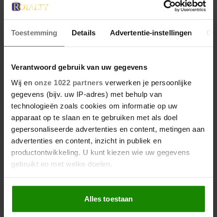
Toestemming
Details
Advertentie-instellingen
Ov
Verantwoord gebruik van uw gegevens
Wij en
onze 1022 partners
verwerken je persoonlijke
gegevens (bijv. uw IP-adres) met behulp van
technologieën zoals cookies om informatie op uw
apparaat op te slaan en te gebruiken met als doel
gepersonaliseerde advertenties en content, metingen aan
advertenties en content, inzicht in publiek en
productontwikkeling. U kunt kiezen wie uw gegevens
gebruikt en met welke doelen.
Als u het toestaat, willen we ook graag:
Alles toestaan
Informatie verzamelen over uw geografische
locatie, die tot een paar meter nauwkeurig kan zijn