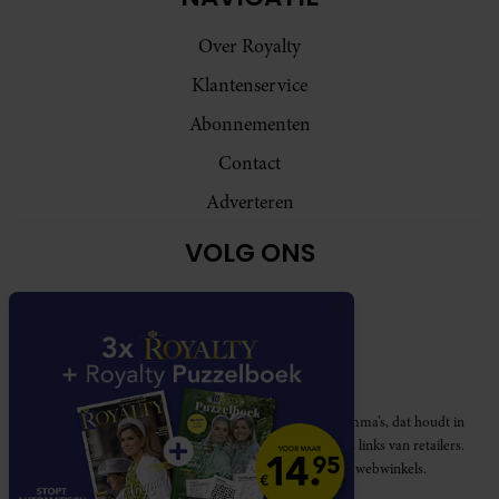
Over Royalty
Klantenservice
Abonnementen
Contact
Adverteren
VOLG ONS
Royalty participeert in diverse affiliate marketing programma’s, dat houdt in
dat Royalty commissies ontvangt voor aankopen middels links van retailers.
Deze website wordt niet gesponsord door de genoemde webwinkels.