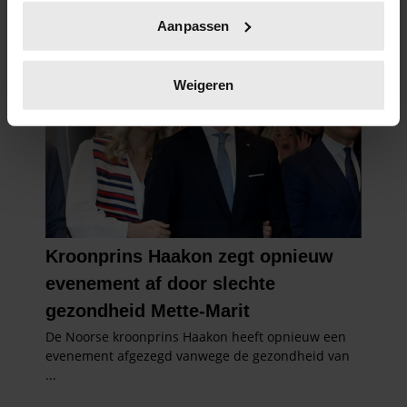
Uw apparaat identificeren door het actief te
Aanpassen
scannen op specifieke eigenschappen (fingerprinting)
Lees meer over hoe uw persoonlijke gegevens worden
verwerkt en stel uw voorkeuren in het
detailgedeelte
in.
Weigeren
U kunt uw toestemming op elk moment wijzigen of
intrekken in de Cookieverklaring.
We gebruiken cookies om content en advertenties te
personaliseren, om functies voor social media te bieden
en om ons websiteverkeer te analyseren. Ook delen we
informatie over uw gebruik van onze site met onze
partners voor social media, adverteren en analyse. Deze
partners kunnen deze gegevens combineren met andere
informatie die u aan ze heeft verstrekt of die ze hebben
verzameld op basis van uw gebruik van hun services. U
gaat akkoord met onze cookies als u onze website blijft
gebruiken.