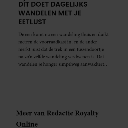
DÍT DOET DAGELIJKS
WANDELEN MET JE
EETLUST
De een komt na een wandeling thuis en duikt
meteen de voorraadkast in, en de ander
merkt juist dat de trek in een tussendoortje
na zo’n zelfde wandeling verdwenen is. Dat
wandelen je honger simpelweg aanwakkert,
blijkt uit onderzoek een stuk te kort door de
bocht. Er gebeurt iets veel interessanters.
Meer van Redactie Royalty
Online