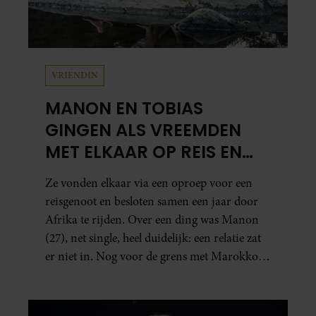
VRIENDIN
MANON EN TOBIAS
GINGEN ALS VREEMDEN
MET ELKAAR OP REIS EN
ZIJN NU EEN STEL: ‘IK ZEI
Ze vonden elkaar via een oproep voor een
NOG: DIT WORDT NIETS!’
reisgenoot en besloten samen een jaar door
Afrika te rijden. Over een ding was Manon
(27), net single, heel duidelijk: een relatie zat
er niet in. Nog voor de grens met Marokko
waren zij en Tobias (33) een stel. O en van dat
jaartje reizen maakten ze meteen maar even
drie jaar. “Ik had zo stellig gezegd: dit wordt