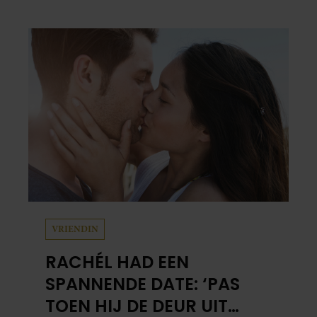
indrukwekkende spektakelmusical over de
Tweede Wereldoorlog. Volgens Esmée is het
een voorstelling die niet alleen raakt, maar
het publiek ook aan het denken zet.
VRIENDIN
RACHÉL HAD EEN
SPANNENDE DATE: ‘PAS
TOEN HIJ DE DEUR UIT