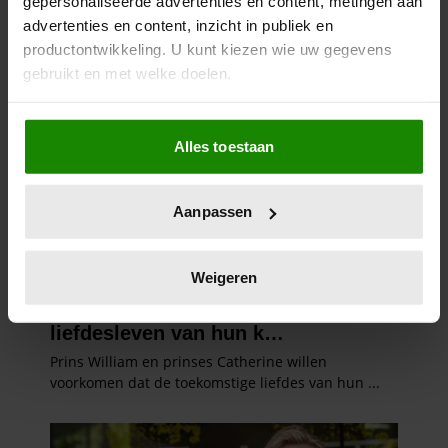
gepersonaliseerde advertenties en content, metingen aan
advertenties en content, inzicht in publiek en
productontwikkeling. U kunt kiezen wie uw gegevens
gebruikt en met welke doelen.
Als u het toestaat, willen we ook graag:
Alles toestaan
Informatie verzamelen over uw geografische
locatie, die tot een paar meter nauwkeurig kan zijn
Uw apparaat identificeren door het actief te
Aanpassen
scannen op specifieke eigenschappen (fingerprinting)
Lees meer over hoe uw persoonlijke gegevens worden
verwerkt en stel uw voorkeuren in het
detailgedeelte
in.
Weigeren
U kunt uw toestemming op elk moment wijzigen of
intrekken in de Cookieverklaring.
We gebruiken cookies om content en advertenties te
personaliseren, om functies voor social media te bieden
en om ons websiteverkeer te analyseren. Ook delen we
informatie over uw gebruik van onze site met onze