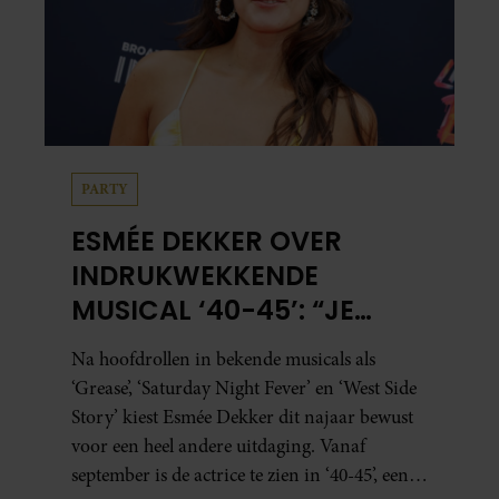
PARTY
ESMÉE DEKKER OVER
INDRUKWEKKENDE
MUSICAL ‘40-45’: “JE
BESEFT INEENS HOE
Na hoofdrollen in bekende musicals als
KOSTBAAR VRIJHEID IS”
‘Grease’, ‘Saturday Night Fever’ en ‘West Side
Story’ kiest Esmée Dekker dit najaar bewust
voor een heel andere uitdaging. Vanaf
september is de actrice te zien in ‘40-45’, een