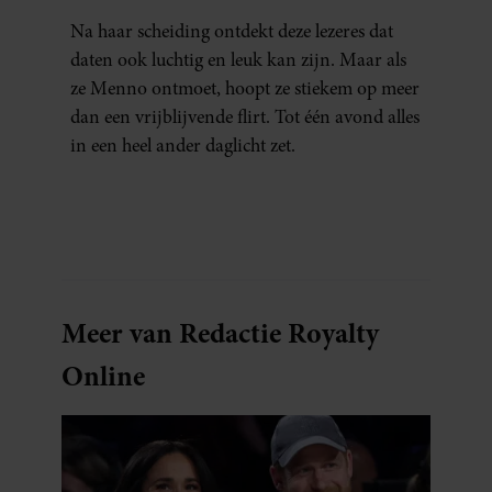
WAS, BESEFTE IK WAT ER
Na haar scheiding ontdekt deze lezeres dat
ECHT WAS GEBEURD’
daten ook luchtig en leuk kan zijn. Maar als
ze Menno ontmoet, hoopt ze stiekem op meer
dan een vrijblijvende flirt. Tot één avond alles
in een heel ander daglicht zet.
Meer van Redactie Royalty
Online