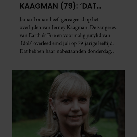
KAAGMAN (79): ‘DAT
VERTROUWEN ZAL IK
Jamai Loman heeft gereageerd op het
NOOIT VERGETEN’
overlijden van Jerney Kaagman. De zangeres
van Earth & Fire en voormalig jurylid van
‘Idols’ overleed eind juli op 79-jarige leeftijd.
Dat hebben haar nabestaanden donderdag
bekend gemaakt.