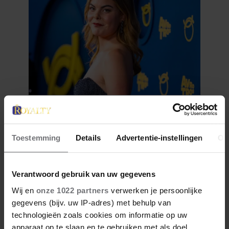
28 april 2026
DÍT ZIJN FAVORIETE
RESTAURANTS VAN ELOISE
Toestemming
Details
Advertentie-instellingen
Ov
Verantwoord gebruik van uw gegevens
Wij en
onze 1022 partners
verwerken je persoonlijke
gegevens (bijv. uw IP-adres) met behulp van
technologieën zoals cookies om informatie op uw
apparaat op te slaan en te gebruiken met als doel