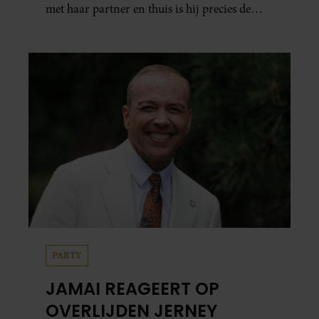
met haar partner en thuis is hij precies de
man op wie ze verliefd werd: lief, zorgzaam
en grappig. Toch merkt ze dat ze zich steeds
vaker schaamt zodra ze samen onder de
mensen zijn.
PARTY
JAMAI REAGEERT OP
OVERLIJDEN JERNEY