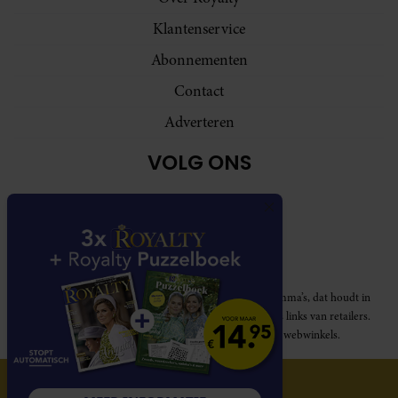
Klantenservice
Abonnementen
Contact
Adverteren
VOLG ONS
Royalty participeert in diverse affiliate marketing programma’s, dat houdt in
dat Royalty commissies ontvangt voor aankopen middels links van retailers.
Deze website wordt niet gesponsord door de genoemde webwinkels.
© 2026 Royalty Online