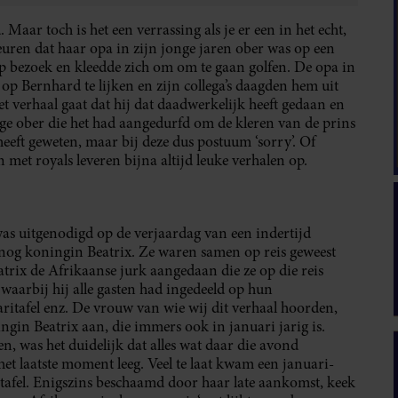
. Maar toch is het een verrassing als je er een in het echt,
teuren dat haar opa in zijn jonge jaren ober was op een
 bezoek en kleedde zich om om te gaan golfen. De opa in
r op Bernhard te lijken en zijn collega’s daagden hem uit
 verhaal gaat dat hij dat daadwerkelijk heeft gedaan en
onge ober die het had aangedurfd om de kleren van de prins
heeft geweten, maar bij deze dus postuum ‘sorry’. Of
met royals leveren bijna altijd leuke verhalen op.
was uitgenodigd op de verjaardag van een indertijd
 nog koningin Beatrix. Ze waren samen op reis geweest
trix de Afrikaanse jurk aangedaan die ze op die reis
 waarbij hij alle gasten had ingedeeld op hun
ritafel enz. De vrouw van wie wij dit verhaal hoorden,
ngin Beatrix aan, die immers ook in januari jarig is.
, was het duidelijk dat alles wat daar die avond
 het laatste moment leeg. Veel te laat kwam een januari-
-tafel. Enigszins beschaamd door haar late aankomst, keek