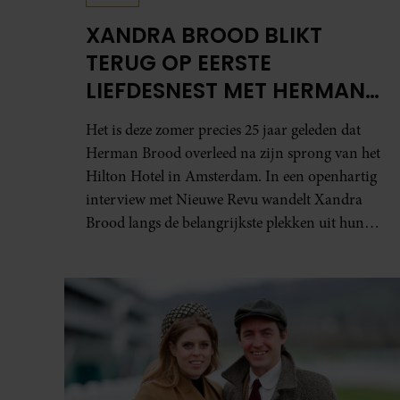
XANDRA BROOD BLIKT
TERUG OP EERSTE
LIEFDESNEST MET HERMAN
BROOD: “HIER IS LOLA
Het is deze zomer precies 25 jaar geleden dat
GEBOREN”
Herman Brood overleed na zijn sprong van het
Hilton Hotel in Amsterdam. In een openhartig
interview met Nieuwe Revu wandelt Xandra
Brood langs de belangrijkste plekken uit hun
gezamenlijke verleden. Vooral de woning aan
de Lange Leidsedwarsstraat roept een stortvloed
aan herinneringen op. Daar begon hun leven
samen en werd dochter Lola geboren.