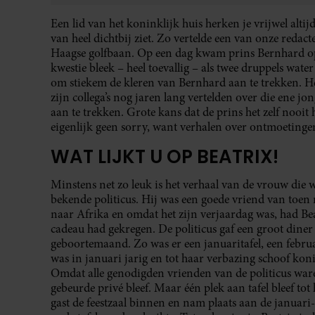
Een lid van het koninklijk huis herken je vrijwel altijd
van heel dichtbij ziet. Zo vertelde een van onze redac
Haagse golfbaan. Op een dag kwam prins Bernhard op
kwestie bleek – heel toevallig – als twee druppels wate
om stiekem de kleren van Bernhard aan te trekken. Het
zijn collega’s nog jaren lang vertelden over die ene j
aan te trekken. Grote kans dat de prins het zelf nooit 
eigenlijk geen sorry, want verhalen over ontmoetingen 
WAT LIJKT U OP BEATRIX!
Minstens net zo leuk is het verhaal van de vrouw die 
bekende politicus. Hij was een goede vriend van toen
naar Afrika en omdat het zijn verjaardag was, had Bea
cadeau had gekregen. De politicus gaf een groot diner
geboortemaand. Zo was er een januaritafel, een februa
was in januari jarig en tot haar verbazing schoof koni
Omdat alle genodigden vrienden van de politicus waren
gebeurde privé bleef. Maar één plek aan tafel bleef tot
gast de feestzaal binnen en nam plaats aan de januari