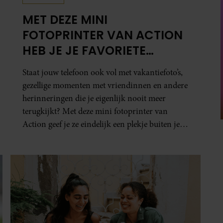
MET DEZE MINI
FOTOPRINTER VAN ACTION
HEB JE JE FAVORIETE
FOTO’S BINNEN ÉÉN MINUUT
Staat jouw telefoon ook vol met vakantiefoto’s,
IN HANDEN
gezellige momenten met vriendinnen en andere
herinneringen die je eigenlijk nooit meer
terugkijkt? Met deze mini fotoprinter van
Action geef je ze eindelijk een plekje buiten je
camerarol. En het leuke: binnen één minuut
heb je jouw foto al in handen.