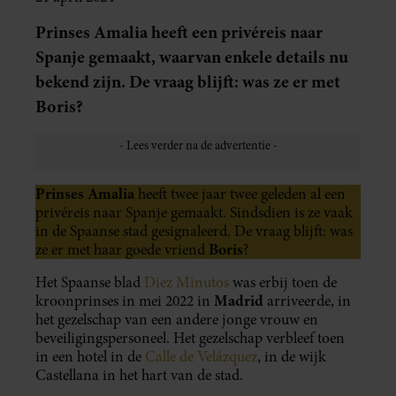
Prinses Amalia heeft een privéreis naar
Spanje gemaakt, waarvan enkele details nu
bekend zijn. De vraag blijft: was ze er met
Boris?
Prinses Amalia
heeft twee jaar twee geleden al een
privéreis naar Spanje gemaakt. Sindsdien is ze vaak
in de Spaanse stad gesignaleerd. De vraag blijft: was
Boris
ze er met haar goede vriend
?
Het Spaanse blad
Diez Minutos
was erbij toen de
Madrid
kroonprinses in mei 2022 in
arriveerde, in
het gezelschap van een andere jonge vrouw en
beveiligingspersoneel. Het gezelschap verbleef toen
in een hotel in de
Calle de Velázquez
, in de wijk
Castellana in het hart van de stad.