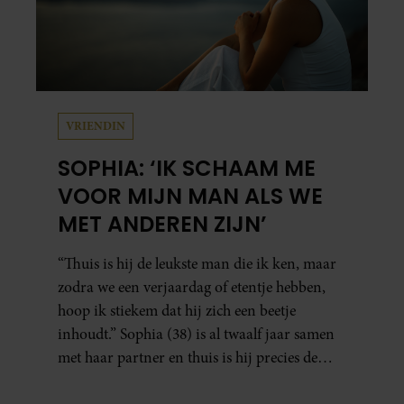
VRIENDIN
SOPHIA: ‘IK SCHAAM ME
VOOR MIJN MAN ALS WE
MET ANDEREN ZIJN’
“Thuis is hij de leukste man die ik ken, maar
zodra we een verjaardag of etentje hebben,
hoop ik stiekem dat hij zich een beetje
inhoudt.” Sophia (38) is al twaalf jaar samen
met haar partner en thuis is hij precies de
man op wie ze verliefd werd: lief, zorgzaam