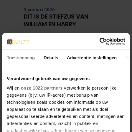
5 januari 2026
DIT IS DE STIEFZUS VAN
WILLIAM EN HARRY
Toestemming
Details
Advertentie-instellingen
Ov
Verantwoord gebruik van uw gegevens
Wij en
onze 1022 partners
verwerken je persoonlijke
gegevens (bijv. uw IP-adres) met behulp van
technologieën zoals cookies om informatie op uw
apparaat op te slaan en te gebruiken met als doel
4 januari 2026
ZO ZAG CATHERINE
gepersonaliseerde advertenties en content, metingen aan
advertenties en content, inzicht in publiek en
MIDDLETON ERUIT TOEN ZE
productontwikkeling. U kunt kiezen wie uw gegevens