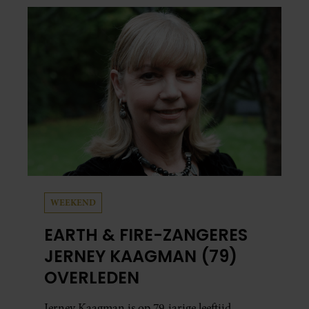
en grappig. Toch merkt ze dat ze zich steeds
vaker schaamt zodra ze samen onder de
mensen zijn.
WEEKEND
EARTH & FIRE-ZANGERES
JERNEY KAAGMAN (79)
OVERLEDEN
Jerney Kaagman is op 79-jarige leeftijd