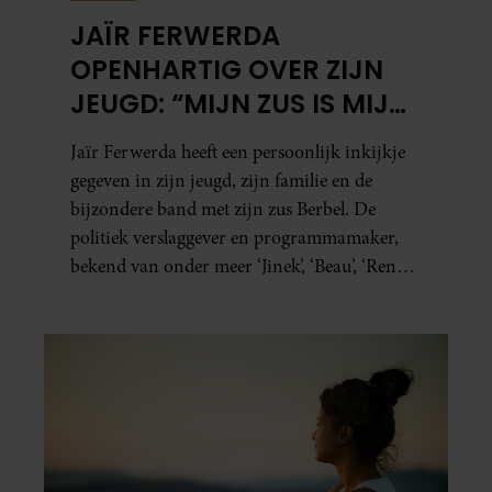
JAÏR FERWERDA
OPENHARTIG OVER ZIJN
JEUGD: “MIJN ZUS IS MIJN
MORELE KOMPAS”
Jaïr Ferwerda heeft een persoonlijk inkijkje
gegeven in zijn jeugd, zijn familie en de
bijzondere band met zijn zus Berbel. De
politiek verslaggever en programmamaker,
bekend van onder meer ‘Jinek’, ‘Beau’, ‘Renze’,
‘Humberto’ en ‘RTL Tonight’, vertelt dat juist
zijn opvoeding de basis vormde voor zijn
carrière. Nog altijd kan hij voor advies bij
zijn zus terecht.