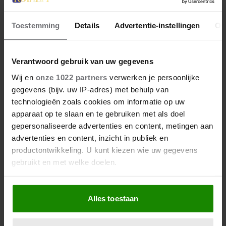
Toestemming
Details
Advertentie-instellingen
Ov
Verantwoord gebruik van uw gegevens
Wij en
onze 1022 partners
verwerken je persoonlijke
gegevens (bijv. uw IP-adres) met behulp van
technologieën zoals cookies om informatie op uw
apparaat op te slaan en te gebruiken met als doel
gepersonaliseerde advertenties en content, metingen aan
advertenties en content, inzicht in publiek en
productontwikkeling. U kunt kiezen wie uw gegevens
gebruikt en met welke doelen.
Als u het toestaat, willen we ook graag:
Alles toestaan
Informatie verzamelen over uw geografische
locatie, die tot een paar meter nauwkeurig kan zijn
Uw apparaat identificeren door het actief te