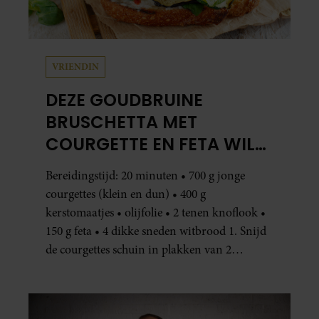
VRIENDIN
DEZE GOUDBRUINE
BRUSCHETTA MET
COURGETTE EN FETA WIL
JE METEEN MAKEN
Bereidingstijd: 20 minuten • 700 g jonge
courgettes (klein en dun) • 400 g
kerstomaatjes • olijfolie • 2 tenen knoflook •
150 g feta • 4 dikke sneden witbrood 1. Snijd
de courgettes schuin in plakken van 2
centimeter dik. Halveer de tomaatjes. Pel en
hak de knoflook. 2. Verhit een scheut olie
in…