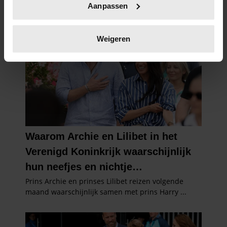
Aanpassen
scannen op specifieke eigenschappen (fingerprinting)
Lees meer over hoe uw persoonlijke gegevens worden
verwerkt en stel uw voorkeuren in het
detailgedeelte
in.
Weigeren
U kunt uw toestemming op elk moment wijzigen of
intrekken in de Cookieverklaring.
We gebruiken cookies om content en advertenties te
personaliseren, om functies voor social media te bieden
en om ons websiteverkeer te analyseren. Ook delen we
informatie over uw gebruik van onze site met onze
partners voor social media, adverteren en analyse. Deze
partners kunnen deze gegevens combineren met andere
informatie die u aan ze heeft verstrekt of die ze hebben
verzameld op basis van uw gebruik van hun services. U
gaat akkoord met onze cookies als u onze website blijft
gebruiken.