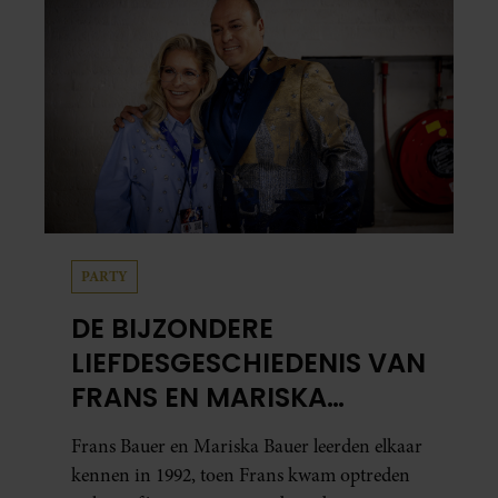
PARTY
DE BIJZONDERE
LIEFDESGESCHIEDENIS VAN
FRANS EN MARISKA
BAUER: OOK IN BED
Frans Bauer en Mariska Bauer leerden elkaar
ELKAARS EERSTE
kennen in 1992, toen Frans kwam optreden