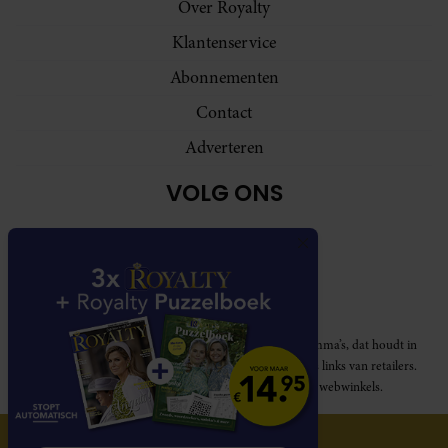
Over Royalty
Klantenservice
Abonnementen
Contact
Adverteren
VOLG ONS
Royalty participeert in diverse affiliate marketing programma’s, dat houdt in
dat Royalty commissies ontvangt voor aankopen middels links van retailers.
Deze website wordt niet gesponsord door de genoemde webwinkels.
© 2026 Royalty Online