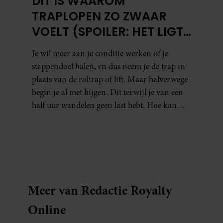
DÍT IS WAAROM
TRAPLOPEN ZO ZWAAR
VOELT (SPOILER: HET LIGT
NIET AAN JE CONDITIE)
Je wil meer aan je conditie werken of je
stappendoel halen, en dus neem je de trap in
plaats van de roltrap of lift. Maar halverwege
begin je al met hijgen. Dit terwijl je van een
half uur wandelen geen last hebt. Hoe kan
dat?
Meer van Redactie Royalty
Online