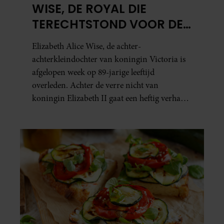
WISE, DE ROYAL DIE
TERECHTSTOND VOOR DE
DOOD VAN HAAR BABY
Elizabeth Alice Wise, de achter-
achterkleindochter van koningin Victoria is
afgelopen week op 89-jarige leeftijd
overleden. Achter de verre nicht van
koningin Elizabeth II gaat een heftig verhaal
schuil. Zo zag haar leven eruit.