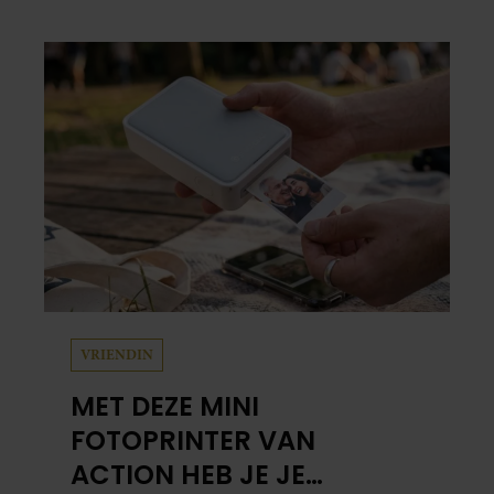
plekken uit hun gezamenlijke verleden.
Vooral de woning aan de Lange
Leidsedwarsstraat roept een stortvloed aan
herinneringen op. Daar begon hun leven
samen en werd dochter Lola geboren.
VRIENDIN
MET DEZE MINI
FOTOPRINTER VAN
ACTION HEB JE JE