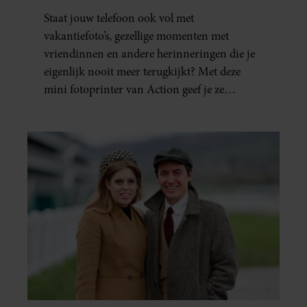
FAVORIETE FOTO’S BINNEN
Staat jouw telefoon ook vol met
ÉÉN MINUUT IN HANDEN
vakantiefoto’s, gezellige momenten met
vriendinnen en andere herinneringen die je
eigenlijk nooit meer terugkijkt? Met deze
mini fotoprinter van Action geef je ze
eindelijk een plekje buiten je camerarol. En
het leuke: binnen één minuut heb je jouw foto
al in handen.