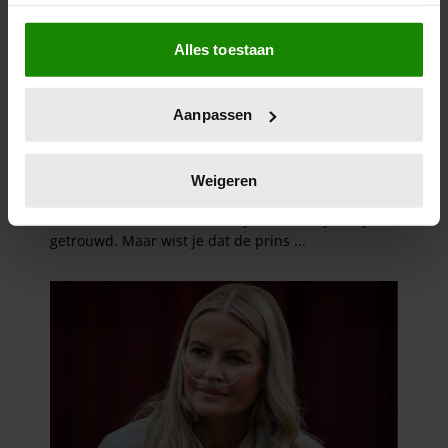
Als u het toestaat, willen we ook graag:
Alles toestaan
Informatie verzamelen over uw geografische
locatie, die tot een paar meter nauwkeurig kan zijn
Uw apparaat identificeren door het actief te
Aanpassen
scannen op specifieke eigenschappen (fingerprinting)
Lees meer over hoe uw persoonlijke gegevens worden
verwerkt en stel uw voorkeuren in het
detailgedeelte
in.
Weigeren
U kunt uw toestemming op elk moment wijzigen of
intrekken in de Cookieverklaring.
We gebruiken cookies om content en advertenties te
personaliseren, om functies voor social media te bieden
en om ons websiteverkeer te analyseren. Ook delen we
informatie over uw gebruik van onze site met onze
partners voor social media, adverteren en analyse. Deze
partners kunnen deze gegevens combineren met andere
informatie die u aan ze heeft verstrekt of die ze hebben
verzameld op basis van uw gebruik van hun services. U