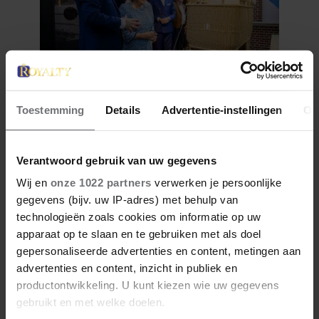
Toestemming
Details
Advertentie-instellingen
Ov
12 juni 2026
BIJZONDER: PRINSES BEATRIX
ZIET NA 88 JAAR HAAR
Verantwoord gebruik van uw gegevens
VERDWENEN WIEG TERUG
Wij en
onze 1022 partners
verwerken je persoonlijke
gegevens (bijv. uw IP-adres) met behulp van
technologieën zoals cookies om informatie op uw
apparaat op te slaan en te gebruiken met als doel
gepersonaliseerde advertenties en content, metingen aan
advertenties en content, inzicht in publiek en
productontwikkeling. U kunt kiezen wie uw gegevens
gebruikt en met welke doelen.