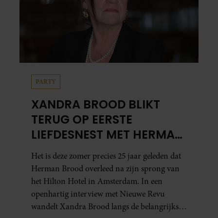
PARTY
XANDRA BROOD BLIKT
TERUG OP EERSTE
LIEFDESNEST MET HERMAN
BROOD: “HIER IS LOLA
Het is deze zomer precies 25 jaar geleden dat
GEBOREN”
Herman Brood overleed na zijn sprong van
het Hilton Hotel in Amsterdam. In een
openhartig interview met Nieuwe Revu
wandelt Xandra Brood langs de belangrijkste