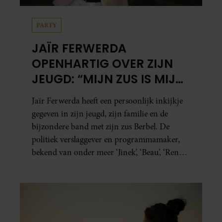
PARTY
JAÏR FERWERDA
OPENHARTIG OVER ZIJN
JEUGD: “MIJN ZUS IS MIJN
MORELE KOMPAS”
Jaïr Ferwerda heeft een persoonlijk inkijkje
gegeven in zijn jeugd, zijn familie en de
bijzondere band met zijn zus Berbel. De
politiek verslaggever en programmamaker,
bekend van onder meer ‘Jinek’, ‘Beau’, ‘Renze’,
‘Humberto’ en ‘RTL Tonight’, vertelt dat juist
zijn opvoeding de basis vormde voor zijn
carrière. Nog altijd kan hij voor advies bij
zijn zus terecht.