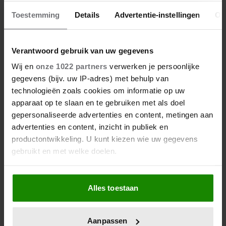
VERDWENEN WIEG TERUG
Toestemming
Details
Advertentie-instellingen
Ov
Verantwoord gebruik van uw gegevens
Wij en
onze 1022 partners
verwerken je persoonlijke
gegevens (bijv. uw IP-adres) met behulp van
technologieën zoals cookies om informatie op uw
apparaat op te slaan en te gebruiken met als doel
gepersonaliseerde advertenties en content, metingen aan
advertenties en content, inzicht in publiek en
productontwikkeling. U kunt kiezen wie uw gegevens
gebruikt en met welke doelen.
Als u het toestaat, willen we ook graag:
Alles toestaan
Informatie verzamelen over uw geografische
locatie, die tot een paar meter nauwkeurig kan zijn
Uw apparaat identificeren door het actief te
Aanpassen
scannen op specifieke eigenschappen (fingerprinting)