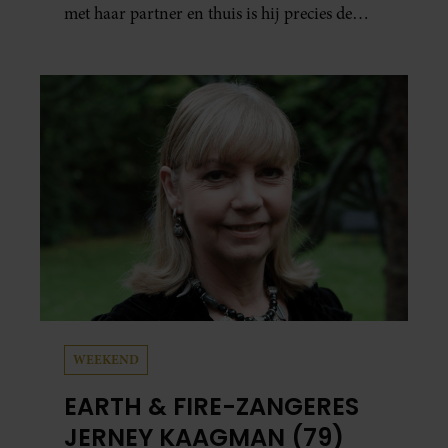
met haar partner en thuis is hij precies de
man op wie ze verliefd werd: lief, zorgzaam
en grappig. Toch merkt ze dat ze zich steeds
vaker schaamt zodra ze samen onder de
mensen zijn.
WEEKEND
EARTH & FIRE-ZANGERES
JERNEY KAAGMAN (79)