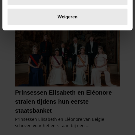
Lees meer over hoe uw persoonlijke gegevens worden
verwerkt en stel uw voorkeuren in het
detailgedeelte
in.
Weigeren
U kunt uw toestemming op elk moment wijzigen of
intrekken in de Cookieverklaring.
We gebruiken cookies om content en advertenties te
personaliseren, om functies voor social media te bieden
en om ons websiteverkeer te analyseren. Ook delen we
informatie over uw gebruik van onze site met onze
partners voor social media, adverteren en analyse. Deze
partners kunnen deze gegevens combineren met andere
informatie die u aan ze heeft verstrekt of die ze hebben
verzameld op basis van uw gebruik van hun services. U
gaat akkoord met onze cookies als u onze website blijft
gebruiken.