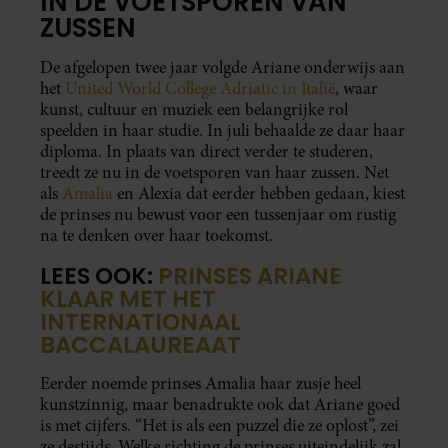
IN DE VOETSPOREN VAN
ZUSSEN
De afgelopen twee jaar volgde Ariane onderwijs aan
het
United World College Adriatic in Italië
, waar
kunst, cultuur en muziek een belangrijke rol
speelden in haar studie. In juli behaalde ze daar haar
diploma. In plaats van direct verder te studeren,
treedt ze nu in de voetsporen van haar zussen. Net
als
Amalia
en Alexia dat eerder hebben gedaan, kiest
de prinses nu bewust voor een tussenjaar om rustig
na te denken over haar toekomst.
LEES OOK:
PRINSES ARIANE
KLAAR MET HET
INTERNATIONAAL
BACCALAUREAAT
Eerder noemde prinses Amalia haar zusje heel
kunstzinnig, maar benadrukte ook dat Ariane goed
is met cijfers. “Het is als een puzzel die ze oplost”, zei
ze destijds. Welke richting de prinses uiteindelijk zal