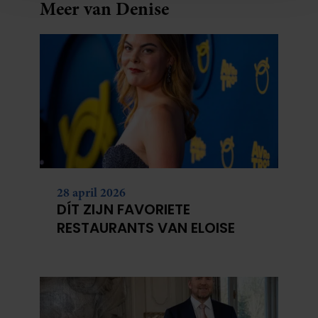
Meer van Denise
en om ons websiteverkeer te analyseren. Ook delen we
informatie over uw gebruik van onze site met onze
partners voor social media, adverteren en analyse. Deze
partners kunnen deze gegevens combineren met andere
informatie die u aan ze heeft verstrekt of die ze hebben
verzameld op basis van uw gebruik van hun services. U
gaat akkoord met onze cookies als u onze website blijft
gebruiken.
28 april 2026
DÍT ZIJN FAVORIETE
RESTAURANTS VAN ELOISE