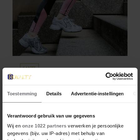
SANTE
DÍT IS WAAROM
TRAPLOPEN ZO ZWAAR
Toestemming
Details
Advertentie-instellingen
Ov
VOELT (SPOILER: HET LIGT
NIET AAN JE CONDITIE)
Je wil meer aan je conditie werken of je
Verantwoord gebruik van uw gegevens
stappendoel halen, en dus neem je de trap in
Wij en
onze 1022 partners
verwerken je persoonlijke
plaats van de roltrap of lift. Maar halverwege
gegevens (bijv. uw IP-adres) met behulp van