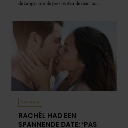
de zanger om de pers buiten de deur te
houden. Tijdens de uitzending van
‘Shownieuws’ uitten verschillende
entertainmentjournalisten hun teleurstelling.
Volgens hen is Jan Smit de afgelopen jaren
steeds moeilijker bereikbaar geworden en
gunt hij de media nauwelijks nog interviews.
VRIENDIN
RACHÉL HAD EEN
SPANNENDE DATE: ‘PAS