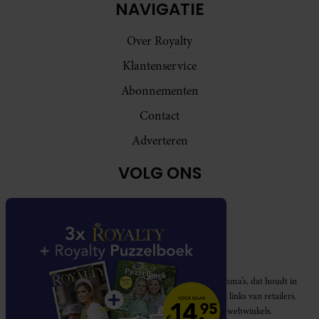
NAVIGATIE
Over Royalty
Klantenservice
Abonnementen
Contact
Adverteren
VOLG ONS
Royalty participeert in diverse affiliate marketing programma’s, dat houdt in
dat Royalty commissies ontvangt voor aankopen middels links van retailers.
Deze website wordt niet gesponsord door de genoemde webwinkels.