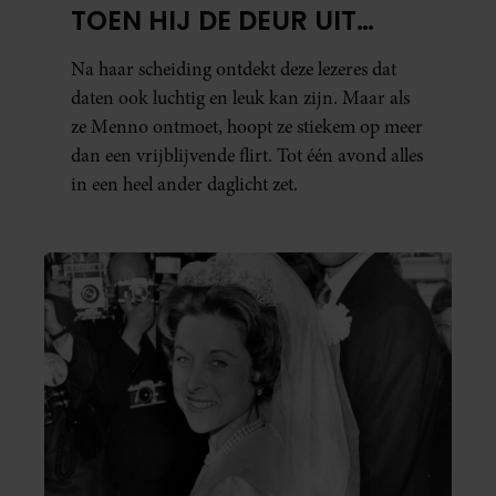
TOEN HIJ DE DEUR UIT
WAS, BESEFTE IK WAT ER
Na haar scheiding ontdekt deze lezeres dat
ECHT WAS GEBEURD’
daten ook luchtig en leuk kan zijn. Maar als
ze Menno ontmoet, hoopt ze stiekem op meer
dan een vrijblijvende flirt. Tot één avond alles
in een heel ander daglicht zet.