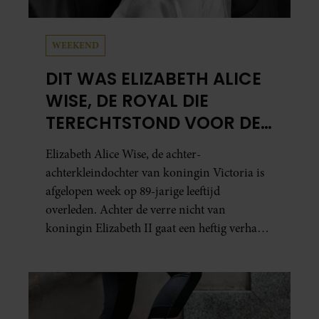
WEEKEND
DIT WAS ELIZABETH ALICE
WISE, DE ROYAL DIE
TERECHTSTOND VOOR DE
DOOD VAN HAAR BABY
Elizabeth Alice Wise, de achter-
achterkleindochter van koningin Victoria is
afgelopen week op 89-jarige leeftijd
overleden. Achter de verre nicht van
koningin Elizabeth II gaat een heftig verhaal
schuil. Zo zag haar leven eruit.