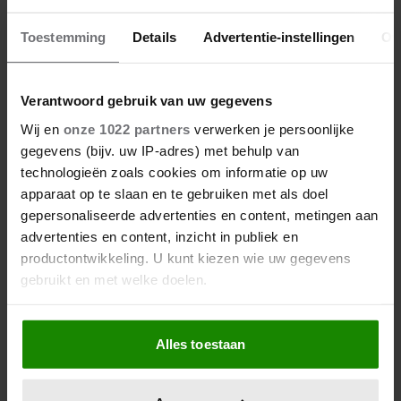
23 april 2026
Toestemming
Details
Advertentie-instellingen
Ov
KATE EN CAMILLA HEBBEN EEN
GESPANNEN BAND: DÍT IS DE
REDEN
Verantwoord gebruik van uw gegevens
Wij en
onze 1022 partners
verwerken je persoonlijke
gegevens (bijv. uw IP-adres) met behulp van
technologieën zoals cookies om informatie op uw
apparaat op te slaan en te gebruiken met als doel
gepersonaliseerde advertenties en content, metingen aan
advertenties en content, inzicht in publiek en
productontwikkeling. U kunt kiezen wie uw gegevens
gebruikt en met welke doelen.
Als u het toestaat, willen we ook graag:
Alles toestaan
Informatie verzamelen over uw geografische
locatie, die tot een paar meter nauwkeurig kan zijn
Uw apparaat identificeren door het actief te