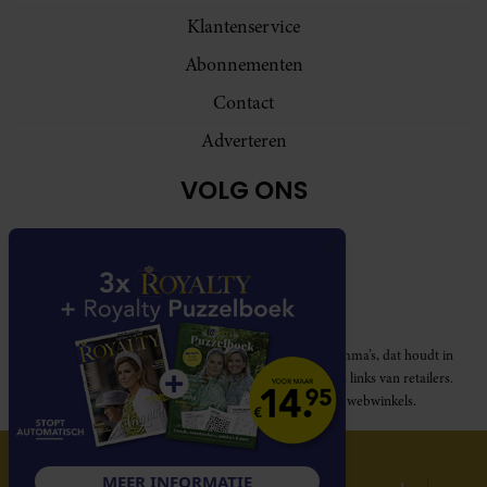
Klantenservice
Abonnementen
Contact
Adverteren
VOLG ONS
Royalty participeert in diverse affiliate marketing programma’s, dat houdt in
dat Royalty commissies ontvangt voor aankopen middels links van retailers.
Deze website wordt niet gesponsord door de genoemde webwinkels.
© 2026 Royalty Online
MEER INFORMATIE