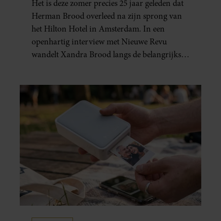
Het is deze zomer precies 25 jaar geleden dat
GEBOREN”
Herman Brood overleed na zijn sprong van
het Hilton Hotel in Amsterdam. In een
openhartig interview met Nieuwe Revu
wandelt Xandra Brood langs de belangrijkste
plekken uit hun gezamenlijke verleden.
Vooral de woning aan de Lange
Leidsedwarsstraat roept een stortvloed aan
herinneringen op. Daar begon hun leven
samen en werd dochter Lola geboren.