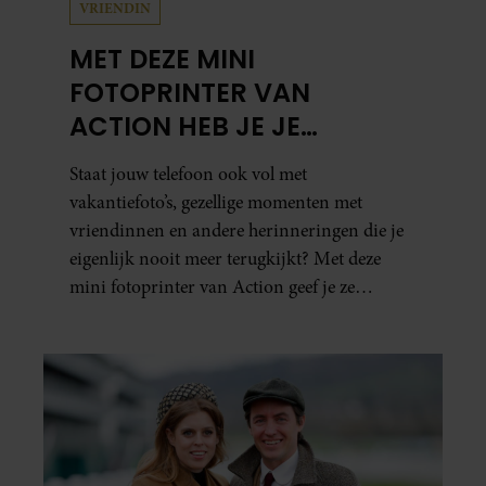
VRIENDIN
MET DEZE MINI
FOTOPRINTER VAN
ACTION HEB JE JE
FAVORIETE FOTO’S BINNEN
Staat jouw telefoon ook vol met
ÉÉN MINUUT IN HANDEN
vakantiefoto’s, gezellige momenten met
vriendinnen en andere herinneringen die je
eigenlijk nooit meer terugkijkt? Met deze
mini fotoprinter van Action geef je ze
eindelijk een plekje buiten je camerarol. En
het leuke: binnen één minuut heb je jouw foto
al in handen.