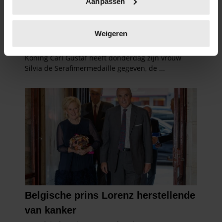
Aanpassen
scannen op specifieke eigenschappen (fingerprinting)
Lees meer over hoe uw persoonlijke gegevens worden
verwerkt en stel uw voorkeuren in het
detailgedeelte
in.
Weigeren
U kunt uw toestemming op elk moment wijzigen of
intrekken in de Cookieverklaring.
We gebruiken cookies om content en advertenties te
personaliseren, om functies voor social media te bieden
en om ons websiteverkeer te analyseren. Ook delen we
informatie over uw gebruik van onze site met onze
partners voor social media, adverteren en analyse. Deze
partners kunnen deze gegevens combineren met andere
informatie die u aan ze heeft verstrekt of die ze hebben
verzameld op basis van uw gebruik van hun services. U
gaat akkoord met onze cookies als u onze website blijft
gebruiken.