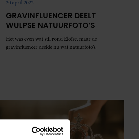
20 april 2022
GRAVINFLUENCER DEELT
WULPSE NATUURFOTO’S
Het was even wat stil rond Eloïse, maar de
gravinfluencer deelde nu wat natuurfoto’s.