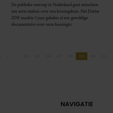
De publieke omroep in Nederland gaat misschien
een serie maken over ons koningshuis. Het Duitse
ZDF maakte 3 jaar geleden al een geweldige
documentaire over onze koningin.
«
1
…
184
185
186
187
188
189
190
191
Vorige pagina
Pagina
Pagina
Pagina
Pagina
Pagina
Pagina
Pagina
Pagina
Pagin
NAVIGATIE