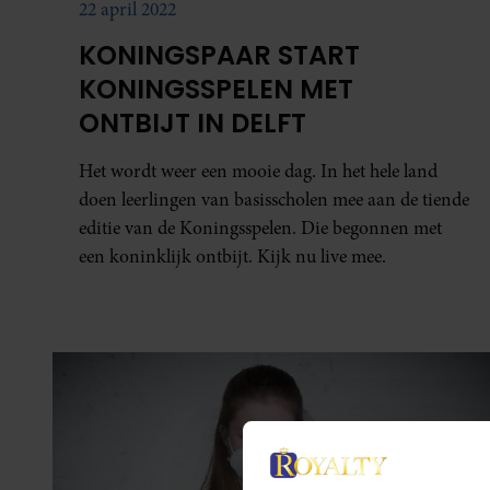
22 april 2022
KONINGSPAAR START
KONINGSSPELEN MET
ONTBIJT IN DELFT
Het wordt weer een mooie dag. In het hele land
doen leerlingen van basisscholen mee aan de tiende
editie van de Koningsspelen. Die begonnen met
een koninklijk ontbijt. Kijk nu live mee.