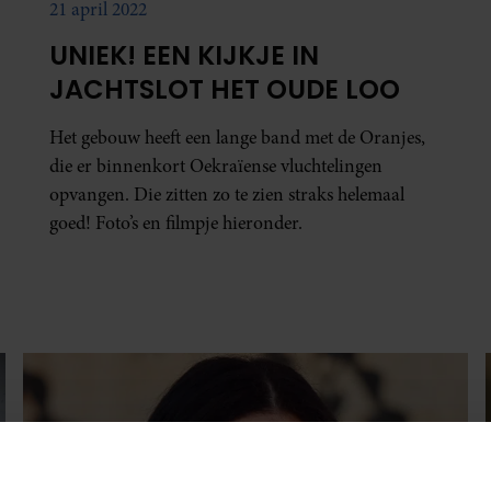
21 april 2022
UNIEK! EEN KIJKJE IN
JACHTSLOT HET OUDE LOO
Het gebouw heeft een lange band met de Oranjes,
die er binnenkort Oekraïense vluchtelingen
opvangen. Die zitten zo te zien straks helemaal
goed! Foto’s en filmpje hieronder.