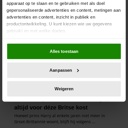
apparaat op te slaan en te gebruiken met als doel
gepersonaliseerde advertenties en content, metingen aan
advertenties en content, inzicht in publiek en
productontwikkeling. U kunt kiezen wie uw gegevens
gebruikt en met welke doelen.
Als u het toestaat, willen we ook graag:
Alles toestaan
Informatie verzamelen over uw geografische
locatie, die tot een paar meter nauwkeurig kan zijn
Uw apparaat identificeren door het actief te
Aanpassen
scannen op specifieke eigenschappen (fingerprinting)
Lees meer over hoe uw persoonlijke gegevens worden
verwerkt en stel uw voorkeuren in het
detailgedeelte
in.
Weigeren
U kunt uw toestemming op elk moment wijzigen of
intrekken in de Cookieverklaring.
We gebruiken cookies om content en advertenties te
personaliseren, om functies voor social media te bieden