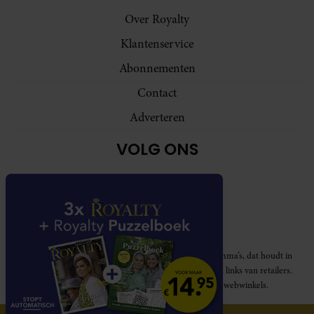
Over Royalty
Klantenservice
Abonnementen
Contact
Adverteren
VOLG ONS
Royalty participeert in diverse affiliate marketing programma’s, dat houdt in
dat Royalty commissies ontvangt voor aankopen middels links van retailers.
Deze website wordt niet gesponsord door de genoemde webwinkels.