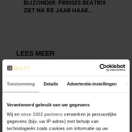
BIJZONDER: PRINSES BEATRIX
ZIET NA 88 JAAR HAAR
VERDWENEN WIEG TERUG
Toestemming
Details
Advertentie-instellingen
Ov
Verantwoord gebruik van uw gegevens
Wij en
onze 1022 partners
verwerken je persoonlijke
gegevens (bijv. uw IP-adres) met behulp van
technologieën zoals cookies om informatie op uw