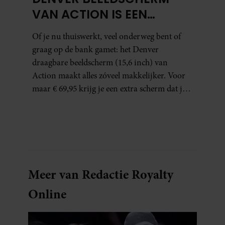
VAN ACTION IS EEN
GAMECHANGER VOOR
Of je nu thuiswerkt, veel onderweg bent of
THUISWERKERS ÉN BINGE-
graag op de bank gamet: het Denver
WATCHERS
draagbare beeldscherm (15,6 inch) van
Action maakt alles zóveel makkelijker. Voor
maar € 69,95 krijg je een extra scherm dat je
letterlijk overal mee naartoe kunt nemen…
en dat is in tijden van hybride werken echt
geen overbodige luxe.
Meer van Redactie Royalty
Online