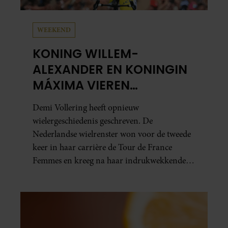
WEEKEND
KONING WILLEM-
ALEXANDER EN KONINGIN
MÁXIMA VIEREN
HISTORISCHE ZEGE DEMI
Demi Vollering heeft opnieuw
VOLLERING OP TOUR DE
wielergeschiedenis geschreven. De
FRANCE FEMMES
Nederlandse wielrenster won voor de tweede
keer in haar carrière de Tour de France
Femmes en kreeg na haar indrukwekkende
prestatie zelfs koninklijke felicitaties.