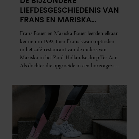
DE BIJZONDERE
LIEFDESGESCHIEDENIS VAN
FRANS EN MARISKA
BAUER: OOK IN BED
Frans Bauer en Mariska Bauer leerden elkaar
ELKAARS EERSTE
kennen in 1992, toen Frans kwam optreden
in het café-restaurant van de ouders van
Mariska in het Zuid-Hollandse dorp Ter Aar.
Als dochter die opgroeide in een horecagezin
hielp Mariska vaak mee in de bediening.