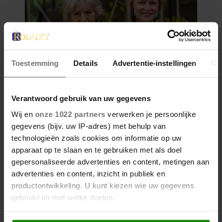
Toestemming
Details
Advertentie-instellingen
Ov
Verantwoord gebruik van uw gegevens
Wij en
onze 1022 partners
verwerken je persoonlijke
gegevens (bijv. uw IP-adres) met behulp van
technologieën zoals cookies om informatie op uw
apparaat op te slaan en te gebruiken met als doel
gepersonaliseerde advertenties en content, metingen aan
advertenties en content, inzicht in publiek en
productontwikkeling. U kunt kiezen wie uw gegevens
gebruikt en met welke doelen.
Als u het toestaat, willen we ook graag: