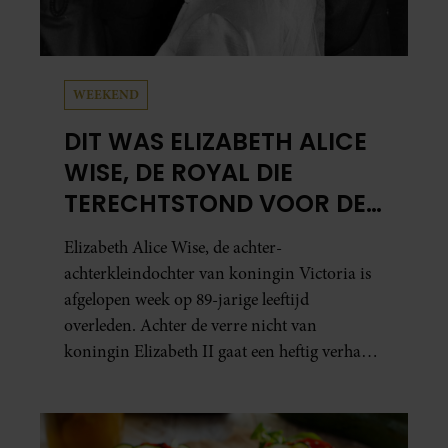
WEEKEND
DIT WAS ELIZABETH ALICE
WISE, DE ROYAL DIE
TERECHTSTOND VOOR DE
DOOD VAN HAAR BABY
Elizabeth Alice Wise, de achter-
achterkleindochter van koningin Victoria is
afgelopen week op 89-jarige leeftijd
overleden. Achter de verre nicht van
koningin Elizabeth II gaat een heftig verhaal
schuil. Zo zag haar leven eruit.