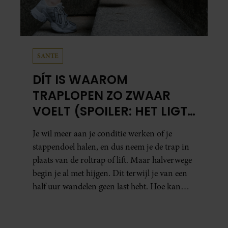
SANTE
DÍT IS WAAROM
TRAPLOPEN ZO ZWAAR
VOELT (SPOILER: HET LIGT
NIET AAN JE CONDITIE)
Je wil meer aan je conditie werken of je
stappendoel halen, en dus neem je de trap in
plaats van de roltrap of lift. Maar halverwege
begin je al met hijgen. Dit terwijl je van een
half uur wandelen geen last hebt. Hoe kan
dat?