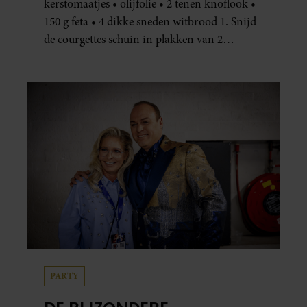
kerstomaatjes • olijfolie • 2 tenen knoflook •
150 g feta • 4 dikke sneden witbrood 1. Snijd
de courgettes schuin in plakken van 2
centimeter dik. Halveer de tomaatjes. Pel en
hak de knoflook. 2. Verhit een scheut olie
in…
PARTY