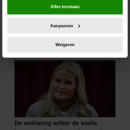
Alles toestaan
Informatie verzamelen over uw geografische
locatie, die tot een paar meter nauwkeurig kan zijn
Uw apparaat identificeren door het actief te
Aanpassen
scannen op specifieke eigenschappen (fingerprinting)
Lees meer over hoe uw persoonlijke gegevens worden
verwerkt en stel uw voorkeuren in het
detailgedeelte
in.
Weigeren
U kunt uw toestemming op elk moment wijzigen of
intrekken in de Cookieverklaring.
We gebruiken cookies om content en advertenties te
personaliseren, om functies voor social media te bieden
en om ons websiteverkeer te analyseren. Ook delen we
informatie over uw gebruik van onze site met onze
partners voor social media, adverteren en analyse. Deze
partners kunnen deze gegevens combineren met andere
informatie die u aan ze heeft verstrekt of die ze hebben
verzameld op basis van uw gebruik van hun services. U
gaat akkoord met onze cookies als u onze website blijft