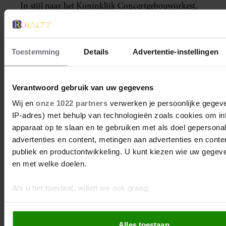
In stijl naar het Koninklijk Concertgebouworkest,
in matchende outfits.
Toestemming
Details
Advertentie-instellingen
Verantwoord gebruik van uw gegevens
Wij en
onze 1022 partners
verwerken je persoonlijke gegeve
IP-adres) met behulp van technologieën zoals cookies om in
apparaat op te slaan en te gebruiken met als doel gepersona
advertenties en content, metingen aan advertenties en content
publiek en productontwikkeling. U kunt kiezen wie uw gegev
en met welke doelen.
Als u het toestaat, willen we ook graag:
Informatie verzamelen over uw geografische locatie, d
28 november 2022
paar meter nauwkeurig kan zijn
Alles toestaan