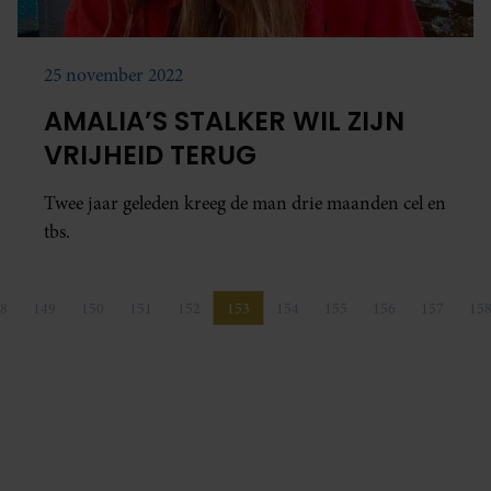
25 november 2022
AMALIA’S STALKER WIL ZIJN
VRIJHEID TERUG
Twee jaar geleden kreeg de man drie maanden cel en
tbs.
8
149
150
151
152
153
154
155
156
157
15
Pagina
Pagina
Pagina
Pagina
Pagina
Pagina
Pagina
Pagina
Pagina
Pagina
P