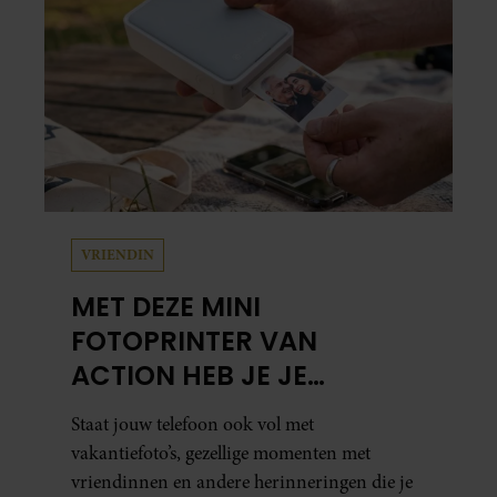
VRIENDIN
MET DEZE MINI
FOTOPRINTER VAN
ACTION HEB JE JE
FAVORIETE FOTO’S BINNEN
Staat jouw telefoon ook vol met
ÉÉN MINUUT IN HANDEN
vakantiefoto’s, gezellige momenten met
vriendinnen en andere herinneringen die je