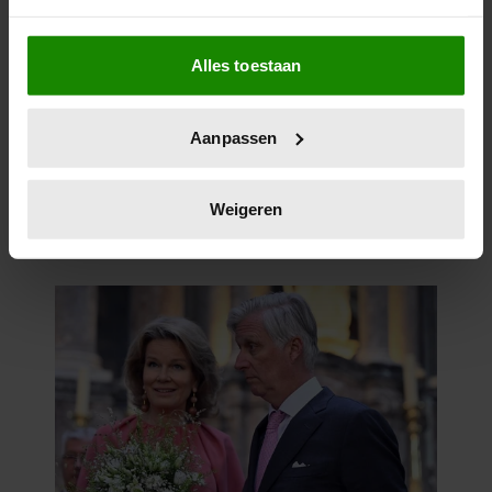
Als u het toestaat, willen we ook graag:
Alles toestaan
Informatie verzamelen over uw geografische
locatie, die tot een paar meter nauwkeurig kan zijn
Uw apparaat identificeren door het actief te
Aanpassen
scannen op specifieke eigenschappen (fingerprinting)
Lees meer over hoe uw persoonlijke gegevens worden
verwerkt en stel uw voorkeuren in het
detailgedeelte
in.
Weigeren
U kunt uw toestemming op elk moment wijzigen of
intrekken in de Cookieverklaring.
We gebruiken cookies om content en advertenties te
personaliseren, om functies voor social media te bieden
en om ons websiteverkeer te analyseren. Ook delen we
informatie over uw gebruik van onze site met onze
partners voor social media, adverteren en analyse. Deze
partners kunnen deze gegevens combineren met andere
informatie die u aan ze heeft verstrekt of die ze hebben