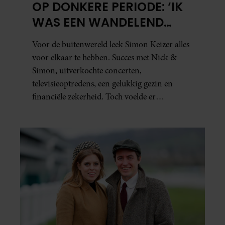
OP DONKERE PERIODE: ‘IK
WAS EEN WANDELEND
HOOFD’
Voor de buitenwereld leek Simon Keizer alles
voor elkaar te hebben. Succes met Nick &
Simon, uitverkochte concerten,
televisieoptredens, een gelukkig gezin en
financiële zekerheid. Toch voelde er
vanbinnen al jaren iets niet goed. In een
openhartig interview met ‘MAX Magazine’
vertelt de zanger dat hij lange tijd vooral
overleefde en steeds verder van zijn gevoel
verwijderd raakte.