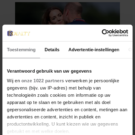
Toestemming
Details
Advertentie-instellingen
Ov
Verantwoord gebruik van uw gegevens
Wij en
onze 1022 partners
verwerken je persoonlijke
gegevens (bijv. uw IP-adres) met behulp van
technologieën zoals cookies om informatie op uw
apparaat op te slaan en te gebruiken met als doel
gepersonaliseerde advertenties en content, metingen aan
advertenties en content, inzicht in publiek en
productontwikkeling. U kunt kiezen wie uw gegevens
gebruikt en met welke doelen.