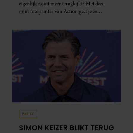
eigenlijk nooit meer terugkijkt? Met deze
mini fotoprinter van Action geef je ze
eindelijk een plekje buiten je camerarol. En
het leuke: binnen één minuut heb je jouw foto
al in handen.
PARTY
SIMON KEIZER BLIKT TERUG