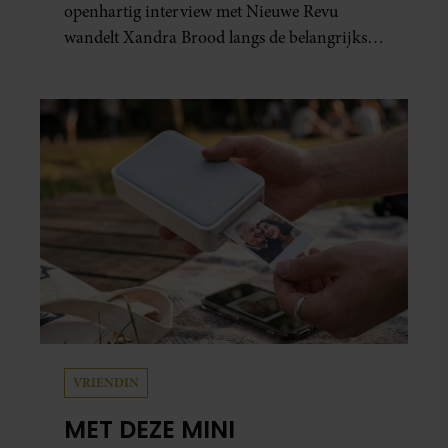
openhartig interview met Nieuwe Revu
wandelt Xandra Brood langs de belangrijkste
plekken uit hun gezamenlijke verleden.
Vooral de woning aan de Lange
Leidsedwarsstraat roept een stortvloed aan
herinneringen op. Daar begon hun leven
samen en werd dochter Lola geboren.
VRIENDIN
MET DEZE MINI