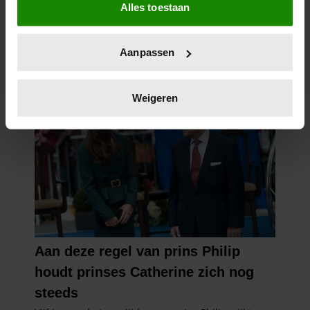
Alles toestaan
Informatie verzamelen over uw geografische
locatie, die tot een paar meter nauwkeurig kan zijn
Uw apparaat identificeren door het actief te
Aanpassen
scannen op specifieke eigenschappen (fingerprinting)
Lees meer over hoe uw persoonlijke gegevens worden
verwerkt en stel uw voorkeuren in het
detailgedeelte
in.
Weigeren
U kunt uw toestemming op elk moment wijzigen of
intrekken in de Cookieverklaring.
We gebruiken cookies om content en advertenties te
personaliseren, om functies voor social media te bieden
en om ons websiteverkeer te analyseren. Ook delen we
informatie over uw gebruik van onze site met onze
partners voor social media, adverteren en analyse. Deze
partners kunnen deze gegevens combineren met andere
informatie die u aan ze heeft verstrekt of die ze hebben
verzameld op basis van uw gebruik van hun services. U
gaat akkoord met onze cookies als u onze website blijft