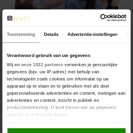
Toestemming
Details
Advertentie-instellingen
Ov
Verantwoord gebruik van uw gegevens
Wij en
onze 1022 partners
verwerken je persoonlijke
gegevens (bijv. uw IP-adres) met behulp van
technologieën zoals cookies om informatie op uw
apparaat op te slaan en te gebruiken met als doel
gepersonaliseerde advertenties en content, metingen aan
advertenties en content, inzicht in publiek en
productontwikkeling. U kunt kiezen wie uw gegevens
gebruikt en met welke doelen.
Als u het toestaat, willen we ook graag: