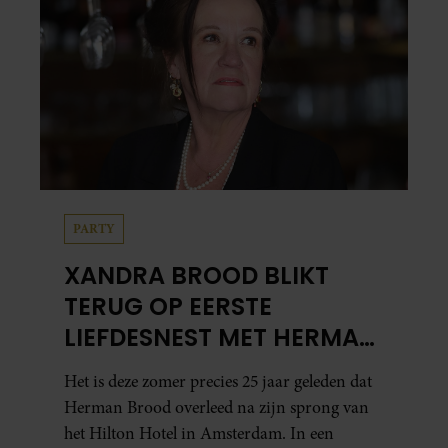
PARTY
XANDRA BROOD BLIKT
TERUG OP EERSTE
LIEFDESNEST MET HERMAN
BROOD: “HIER IS LOLA
Het is deze zomer precies 25 jaar geleden dat
GEBOREN”
Herman Brood overleed na zijn sprong van
het Hilton Hotel in Amsterdam. In een