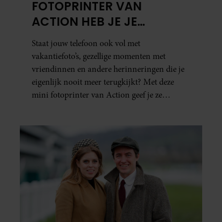
FOTOPRINTER VAN
ACTION HEB JE JE
FAVORIETE FOTO’S BINNEN
Staat jouw telefoon ook vol met
ÉÉN MINUUT IN HANDEN
vakantiefoto’s, gezellige momenten met
vriendinnen en andere herinneringen die je
eigenlijk nooit meer terugkijkt? Met deze
mini fotoprinter van Action geef je ze
eindelijk een plekje buiten je camerarol. En
het leuke: binnen één minuut heb je jouw foto
al in handen.