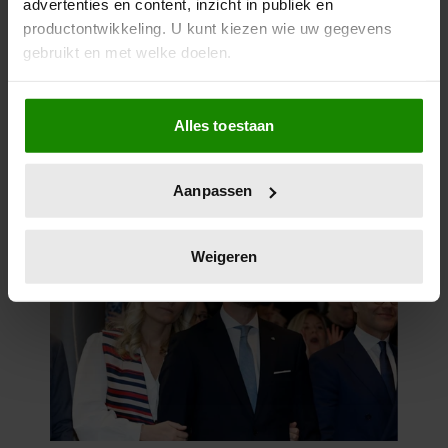
advertenties en content, inzicht in publiek en
productontwikkeling. U kunt kiezen wie uw gegevens
gebruikt en met welke doelen.
Als u het toestaat, willen we ook graag:
Alles toestaan
Informatie verzamelen over uw geografische
locatie, die tot een paar meter nauwkeurig kan zijn
Uw apparaat identificeren door het actief te
Aanpassen
scannen op specifieke eigenschappen (fingerprinting)
Lees meer over hoe uw persoonlijke gegevens worden
verwerkt en stel uw voorkeuren in het
detailgedeelte
in.
Weigeren
U kunt uw toestemming op elk moment wijzigen of
intrekken in de Cookieverklaring.
We gebruiken cookies om content en advertenties te
personaliseren, om functies voor social media te bieden
en om ons websiteverkeer te analyseren. Ook delen we
informatie over uw gebruik van onze site met onze
partners voor social media, adverteren en analyse. Deze