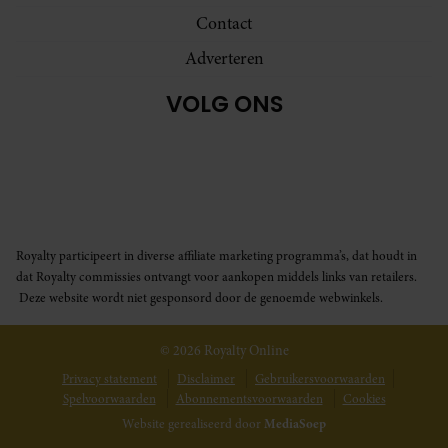
Contact
Adverteren
VOLG ONS
Royalty participeert in diverse affiliate marketing programma’s, dat houdt in
dat Royalty commissies ontvangt voor aankopen middels links van retailers.
Deze website wordt niet gesponsord door de genoemde webwinkels.
© 2026 Royalty Online
MEER INFORMATIE
Privacy statement
Disclaimer
Gebruikersvoorwaarden
Spelvoorwaarden
Abonnementsvoorwaarden
Cookies
Nee, ik ben niet geïnteresseerd
Website gerealiseerd door
MediaSoep