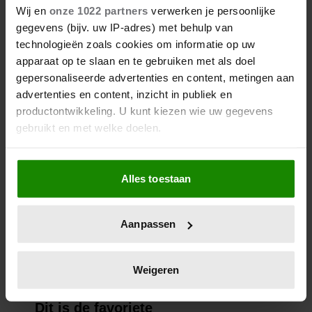
Wij en
onze 1022 partners
verwerken je persoonlijke
gegevens (bijv. uw IP-adres) met behulp van
technologieën zoals cookies om informatie op uw
apparaat op te slaan en te gebruiken met als doel
gepersonaliseerde advertenties en content, metingen aan
advertenties en content, inzicht in publiek en
productontwikkeling. U kunt kiezen wie uw gegevens
gebruikt en met welke doelen.
Als u het toestaat, willen we ook graag:
Alles toestaan
Informatie verzamelen over uw geografische
locatie, die tot een paar meter nauwkeurig kan zijn
Uw apparaat identificeren door het actief te
Aanpassen
scannen op specifieke eigenschappen (fingerprinting)
Lees meer over hoe uw persoonlijke gegevens worden
verwerkt en stel uw voorkeuren in het
detailgedeelte
in.
Weigeren
U kunt uw toestemming op elk moment wijzigen of
intrekken in de Cookieverklaring.