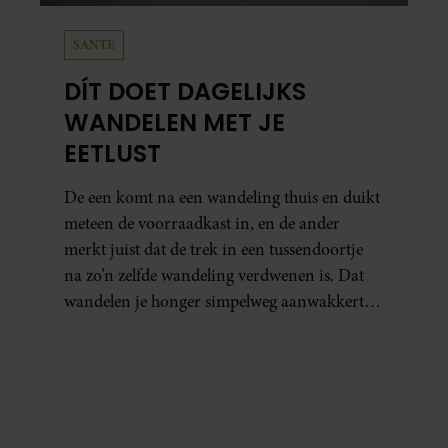
SANTE
DÍT DOET DAGELIJKS
WANDELEN MET JE
EETLUST
De een komt na een wandeling thuis en duikt
meteen de voorraadkast in, en de ander
merkt juist dat de trek in een tussendoortje
na zo’n zelfde wandeling verdwenen is. Dat
wandelen je honger simpelweg aanwakkert,
blijkt uit onderzoek een stuk te kort door de
bocht. Er gebeurt iets veel interessanters.