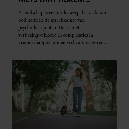
PSYCHOTHERAPEUT
Vriendschap is een onderwerp dat vaak aan
MARTINE GEEFT ADVIES.
bod komt in de spreekkamer van
psychotherapeuten. Dat is niet
verbazingwekkend is, complicaties in
vriendschappen komen veel voor en zorgen
voor veel stress.