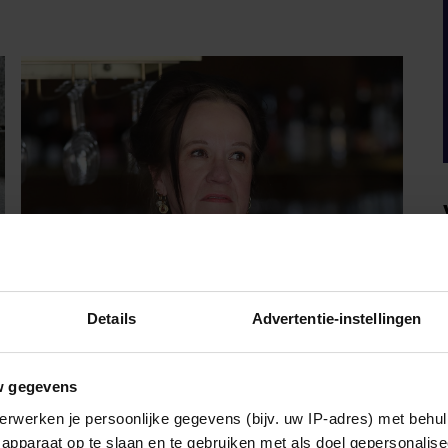
Details
Advertentie-instellingen
PARTY
w gegevens
XANDRA BROOD BLIKT
erwerken je persoonlijke gegevens (bijv. uw IP-adres) met behul
TERUG OP EERSTE
apparaat op te slaan en te gebruiken met als doel gepersonalise