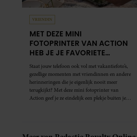
VRIENDIN
MET DEZE MINI
FOTOPRINTER VAN ACTION
HEB JE JE FAVORIETE
FOTO’S BINNEN ÉÉN MINUUT
Staat jouw telefoon ook vol met vakantiefoto’s,
IN HANDEN
gezellige momenten met vriendinnen en andere
herinneringen die je eigenlijk nooit meer
terugkijkt? Met deze mini fotoprinter van
Action geef je ze eindelijk een plekje buiten je
camerarol. En het leuke: binnen één minuut
heb je jouw foto al in handen.
Meer van Redactie Royalty Online