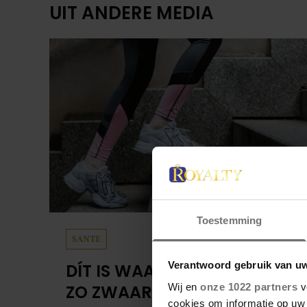
UIT ANDERE MEDIA
Toestemming
SANTE
Verantwoord gebruik van u
DÍT IS WAAROM TRAPLOPEN
Wij en
onze 1022 partners
v
ZO ZWAAR VOELT (SPOILER:
cookies om informatie op uw 