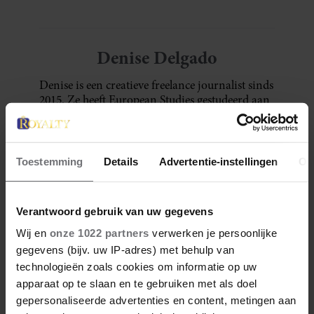
Denise Delgado
Denise is een creatieve freelance journalist sinds
2015. Ze heeft European Studies gestudeerd aan
de Haagse Hogeschool en Journalistiek aan KU
Leuven campus Brussel. Denise is bedreven in
het creëren van content en is een enthousiast,
nieuwsgierig en vriendelijk persoon met een
Toestemming
Details
Advertentie-instellingen
Ov
enorme wanderlust. Naast haar passie voor
reizen, is ze gek op vechtsport, muziek, wijn en
fietsen in de natuur.
Verantwoord gebruik van uw gegevens
Wij en
onze 1022 partners
verwerken je persoonlijke
Meer van Denise
gegevens (bijv. uw IP-adres) met behulp van
technologieën zoals cookies om informatie op uw
apparaat op te slaan en te gebruiken met als doel
gepersonaliseerde advertenties en content, metingen aan