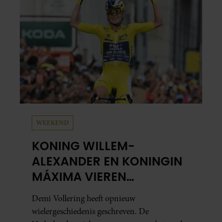
WEEKEND
KONING WILLEM-
ALEXANDER EN KONINGIN
MÁXIMA VIEREN
HISTORISCHE ZEGE DEMI
Demi Vollering heeft opnieuw
VOLLERING OP TOUR DE
wielergeschiedenis geschreven. De