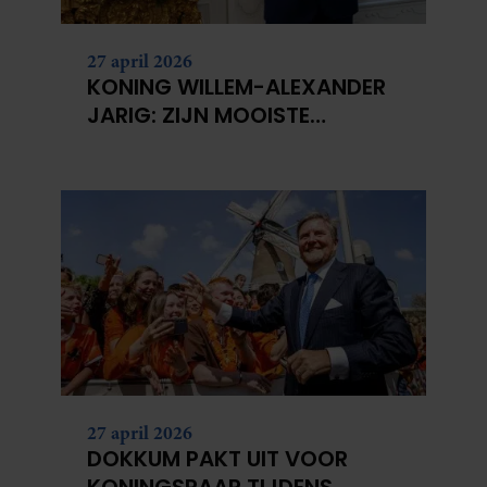
partners kunnen deze gegevens combineren met andere
informatie die u aan ze heeft verstrekt of die ze hebben
27 april 2026
verzameld op basis van uw gebruik van hun services. U
KONING WILLEM-ALEXANDER
gaat akkoord met onze cookies als u onze website blijft
JARIG: ZIJN MOOISTE
gebruiken.
PORTRETTEN DOOR DE JAREN
HEEN
27 april 2026
DOKKUM PAKT UIT VOOR
KONINGSPAAR TIJDENS