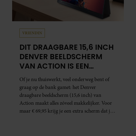
VRIENDIN
DIT DRAAGBARE 15,6 INCH
DENVER BEELDSCHERM
VAN ACTION IS EEN
GAMECHANGER VOOR
Of je nu thuiswerkt, veel onderweg bent of
THUISWERKERS ÉN BINGE-
graag op de bank gamet: het Denver
WATCHERS
draagbare beeldscherm (15,6 inch) van
Action maakt alles zóveel makkelijker. Voor
maar € 69,95 krijg je een extra scherm dat je
letterlijk overal mee naartoe kunt nemen…
en dat is in tijden van hybride werken echt
geen overbodige luxe.