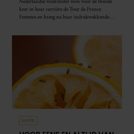
FRANCE FEMMES
Nederlandse wielrenster won voor de tweede
keer in haar carrière de Tour de France
Femmes en kreeg na haar indrukwekkende
prestatie zelfs koninklijke felicitaties.
SANTE