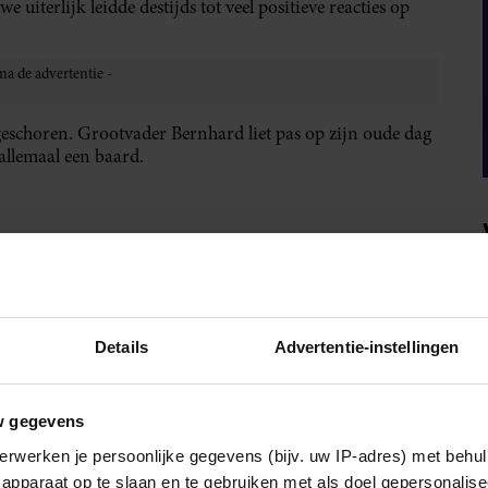
uiterlijk leidde destijds tot veel positieve reacties op
geschoren. Grootvader Bernhard liet pas op zijn oude dag
llemaal een baard.
IA!
Details
Advertentie-instellingen
w gegevens
erwerken je persoonlijke gegevens (bijv. uw IP-adres) met behul
apparaat op te slaan en te gebruiken met als doel gepersonalise