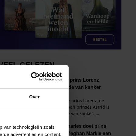
Over
p van technologieën zoals
erde advertenties en content,