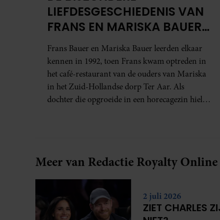
LIEFDESGESCHIEDENIS VAN
FRANS EN MARISKA BAUER:
OOK IN BED ELKAARS
Frans Bauer en Mariska Bauer leerden elkaar
EERSTE
kennen in 1992, toen Frans kwam optreden in
het café-restaurant van de ouders van Mariska
in het Zuid-Hollandse dorp Ter Aar. Als
dochter die opgroeide in een horecagezin hielp
Mariska vaak mee in de bediening.
Meer van Redactie Royalty Online
2 juli 2026
ZIET CHARLES Z