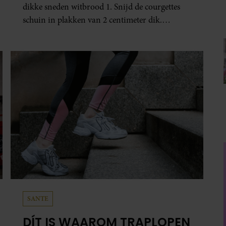
dikke sneden witbrood 1. Snijd de courgettes
schuin in plakken van 2 centimeter dik.
Halveer de tomaatjes. Pel en hak de knoflook. 2.
Verhit een scheut olie in…
SANTE
DÍT IS WAAROM TRAPLOPEN