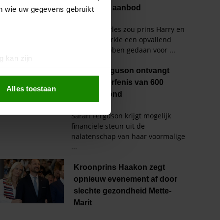
en wie uw gegevens gebruikt
g kan zijn
erprinting)
t
detailgedeelte
in. U kunt uw
Alles toestaan
 media te bieden en om ons
ze partners voor social
nformatie die u aan ze heeft
oord met onze cookies als u