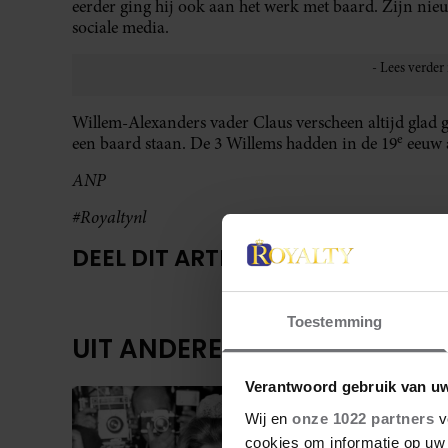
eerder ging hij ook aan het werk met baard. Zijn nieuwe 
sociale media.
Willem-Alexanders vader Claus verscheen altijd glad 
e
een baard staan. De 3 Willems hadden in de 19
eeuw a
ANP
#Royaltynl
DEEL DIT ARTIKEL OP SOCIAL MED
Toestemming
UIT ANDERE MEDIA
Verantwoord gebruik van u
Wij en
onze 1022 partners
v
cookies om informatie op uw 