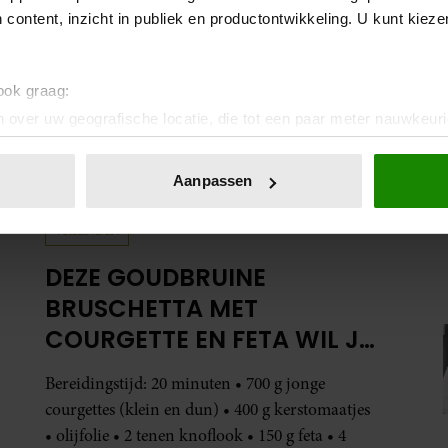
 content, inzicht in publiek en productontwikkeling. U kunt kiez
 ook graag:
 over uw geografische locatie, die tot een paar meter nauwkeuri
eren door het actief te scannen op specifieke eigenschappen (fing
onlijke gegevens worden verwerkt en stel uw voorkeuren in he
Aanpassen
jzigen of intrekken in de Cookieverklaring.
VRIENDIN
ent en advertenties te personaliseren, om functies voor social
. Ook delen we informatie over uw gebruik van onze site met on
DEZE GOUDBRUINE
e. Deze partners kunnen deze gegevens combineren met andere i
BRUSCHETTA MET
erzameld op basis van uw gebruik van hun services. U gaat akk
COURGETTE EN FETA WIL JE
METEEN MAKEN
Bereidingstijd: 20 minuten • 700 g jonge
courgettes (klein en dun) • 400 g kerstomaatjes
• olijfolie • 2 tenen knoflook • 150 g feta • 4