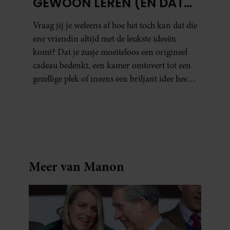
GEWOON LEREN (EN DAT
DOE JE ZO)
Vraag jij je weleens af hoe het toch kan dat die
ene vriendin altijd met de leukste ideeën
komt? Dat je zusje moeiteloos een origineel
cadeau bedenkt, een kamer omtovert tot een
gezellige plek of ineens een briljant idee heeft
voor een feestje? Of dat je buurman van een
oude plantenpot een hippe lamp weet te
maken, terwijl jij om de haverklap naar je
sleutels loopt te zoeken.
Meer van Manon