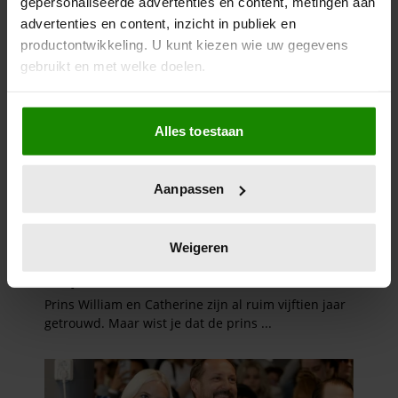
gepersonaliseerde advertenties en content, metingen aan
advertenties en content, inzicht in publiek en
productontwikkeling. U kunt kiezen wie uw gegevens
gebruikt en met welke doelen.
Als u het toestaat, willen we ook graag:
Alles toestaan
Informatie verzamelen over uw geografische
locatie, die tot een paar meter nauwkeurig kan zijn
Uw apparaat identificeren door het actief te
Aanpassen
scannen op specifieke eigenschappen (fingerprinting)
Lees meer over hoe uw persoonlijke gegevens worden
verwerkt en stel uw voorkeuren in het
detailgedeelte
in.
Weigeren
U kunt uw toestemming op elk moment wijzigen of
intrekken in de Cookieverklaring.
We gebruiken cookies om content en advertenties te
personaliseren, om functies voor social media te bieden
en om ons websiteverkeer te analyseren. Ook delen we
informatie over uw gebruik van onze site met onze