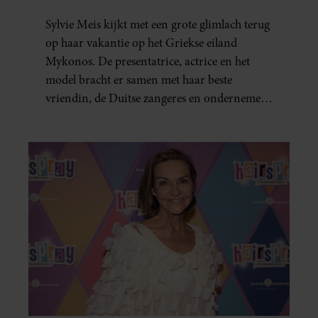
Sylvie Meis kijkt met een grote glimlach terug
op haar vakantie op het Griekse eiland
Mykonos. De presentatrice, actrice en het
model bracht er samen met haar beste
vriendin, de Duitse zangeres en ondernemer
Beate van Baal, een week door. Op sociale
media deelt Sylvie Meis prachtige foto’s van de
zonovergoten bestemming én vertelt ze hoe
bijzonder de reis voor haar is geweest.