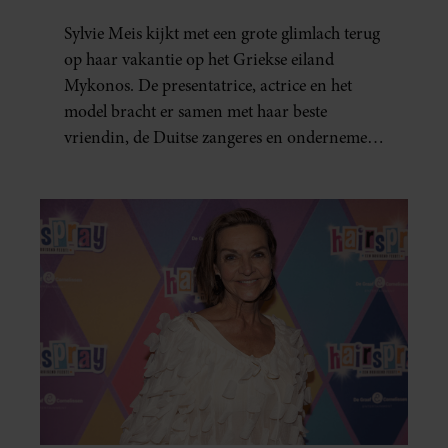
Sylvie Meis kijkt met een grote glimlach terug
op haar vakantie op het Griekse eiland
Mykonos. De presentatrice, actrice en het
model bracht er samen met haar beste
vriendin, de Duitse zangeres en ondernemer
Beate van Baal, een week door. Op sociale
media deelt Sylvie Meis prachtige foto’s van de
zonovergoten bestemming én vertelt ze hoe
bijzonder de reis voor haar is geweest.