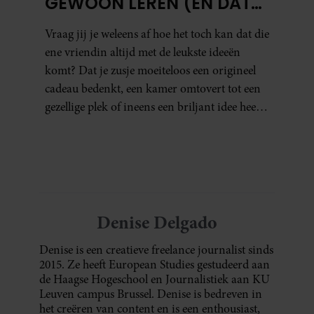
GEWOON LEREN (EN DAT
DOE JE ZO)
Vraag jij je weleens af hoe het toch kan dat die
ene vriendin altijd met de leukste ideeën
komt? Dat je zusje moeiteloos een origineel
cadeau bedenkt, een kamer omtovert tot een
gezellige plek of ineens een briljant idee heeft
voor een feestje? Of dat je buurman van een
oude plantenpot een hippe lamp weet te
maken, terwijl jij om de haverklap naar je
sleutels loopt te zoeken.
Denise Delgado
Denise is een creatieve freelance journalist sinds
2015. Ze heeft European Studies gestudeerd aan
de Haagse Hogeschool en Journalistiek aan KU
Leuven campus Brussel. Denise is bedreven in
het creëren van content en is een enthousiast,