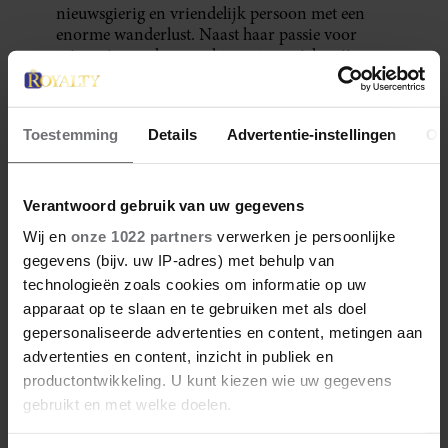
nieuwsgierig en vriendelijk persoon met een
enorme wanderlust. Naast haar passie voor
reizen, is ze gek op vechtsport, muziek, wijn en
fietsen in de natuur.
Meer van Denise
Toestemming
Details
Advertentie-instellingen
Ov
Verantwoord gebruik van uw gegevens
Wij en
onze 1022 partners
verwerken je persoonlijke
gegevens (bijv. uw IP-adres) met behulp van
technologieën zoals cookies om informatie op uw
apparaat op te slaan en te gebruiken met als doel
gepersonaliseerde advertenties en content, metingen aan
advertenties en content, inzicht in publiek en
productontwikkeling. U kunt kiezen wie uw gegevens
28 april 2026
gebruikt en met welke doelen.
DÍT ZIJN FAVORIETE
RESTAURANTS VAN ELOISE