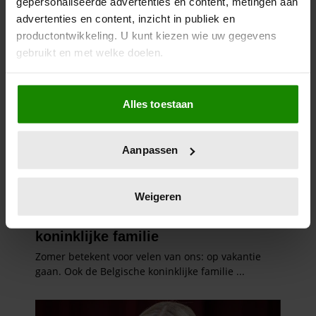
gepersonaliseerde advertenties en content, metingen aan
advertenties en content, inzicht in publiek en
productontwikkeling. U kunt kiezen wie uw gegevens
gebruikt en met welke doelen.
Als u het toestaat, willen we ook graag:
Alles toestaan
Informatie verzamelen over uw geografische
locatie, die tot een paar meter nauwkeurig kan zijn
Uw apparaat identificeren door het actief te
Aanpassen
scannen op specifieke eigenschappen (fingerprinting)
Lees meer over hoe uw persoonlijke gegevens worden
verwerkt en stel uw voorkeuren in het
detailgedeelte
in.
Weigeren
U kunt uw toestemming op elk moment wijzigen of
intrekken in de Cookieverklaring.
We gebruiken cookies om content en advertenties te
personaliseren, om functies voor social media te bieden
en om ons websiteverkeer te analyseren. Ook delen we
informatie over uw gebruik van onze site met onze