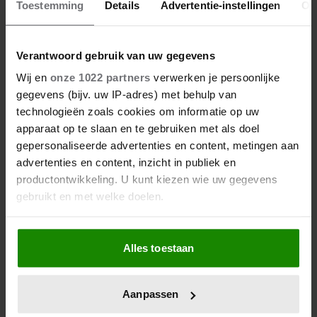
Toestemming
Details
Advertentie-instellingen
Ov
Verantwoord gebruik van uw gegevens
Wij en
onze 1022 partners
verwerken je persoonlijke
gegevens (bijv. uw IP-adres) met behulp van
technologieën zoals cookies om informatie op uw
apparaat op te slaan en te gebruiken met als doel
gepersonaliseerde advertenties en content, metingen aan
advertenties en content, inzicht in publiek en
productontwikkeling. U kunt kiezen wie uw gegevens
gebruikt en met welke doelen.
Als u het toestaat, willen we ook graag:
Alles toestaan
Informatie verzamelen over uw geografische
locatie, die tot een paar meter nauwkeurig kan zijn
Uw apparaat identificeren door het actief te
Aanpassen
scannen op specifieke eigenschappen (fingerprinting)