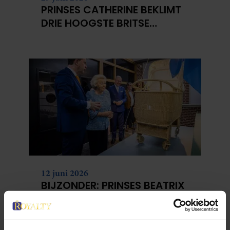
PRINSES CATHERINE BEKLIMT
DRIE HOOGSTE BRITSE
BERGEN VOOR
KANKERONDERZOEK
12 juni 2026
BIJZONDER: PRINSES BEATRIX
ZIET NA 88 JAAR HAAR
VERDWENEN WIEG TERUG