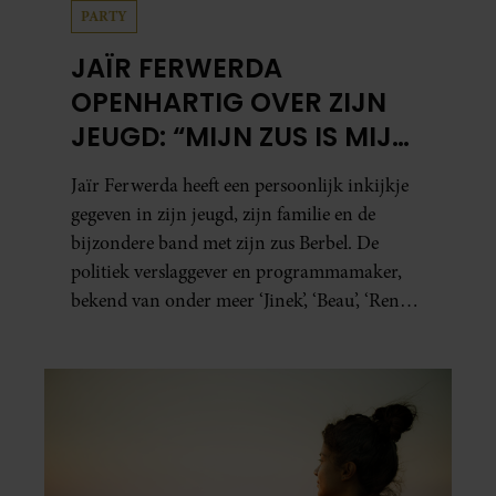
PARTY
JAÏR FERWERDA
OPENHARTIG OVER ZIJN
JEUGD: “MIJN ZUS IS MIJN
MORELE KOMPAS”
Jaïr Ferwerda heeft een persoonlijk inkijkje
gegeven in zijn jeugd, zijn familie en de
bijzondere band met zijn zus Berbel. De
politiek verslaggever en programmamaker,
bekend van onder meer ‘Jinek’, ‘Beau’, ‘Renze’,
‘Humberto’ en ‘RTL Tonight’, vertelt dat juist
zijn opvoeding de basis vormde voor zijn
carrière. Nog altijd kan hij voor advies bij
zijn zus terecht.