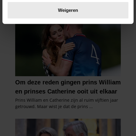
Lees meer over hoe uw persoonlijke gegevens worden
verwerkt en stel uw voorkeuren in het
detailgedeelte
in.
Weigeren
U kunt uw toestemming op elk moment wijzigen of
intrekken in de Cookieverklaring.
We gebruiken cookies om content en advertenties te
personaliseren, om functies voor social media te bieden
en om ons websiteverkeer te analyseren. Ook delen we
informatie over uw gebruik van onze site met onze
partners voor social media, adverteren en analyse. Deze
partners kunnen deze gegevens combineren met andere
informatie die u aan ze heeft verstrekt of die ze hebben
verzameld op basis van uw gebruik van hun services. U
gaat akkoord met onze cookies als u onze website blijft
gebruiken.