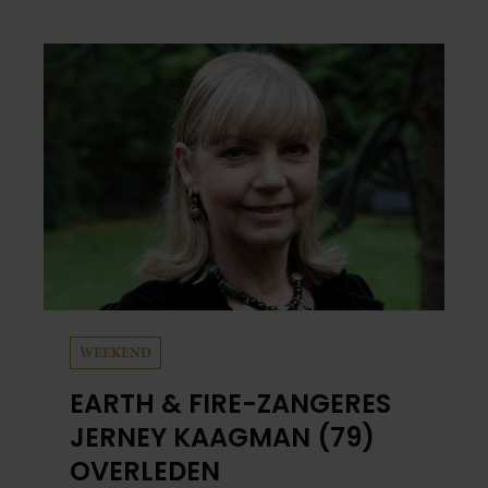
man op wie ze verliefd werd: lief, zorgzaam
en grappig. Toch merkt ze dat ze zich steeds
vaker schaamt zodra ze samen onder de
mensen zijn.
WEEKEND
EARTH & FIRE-ZANGERES
JERNEY KAAGMAN (79)
OVERLEDEN