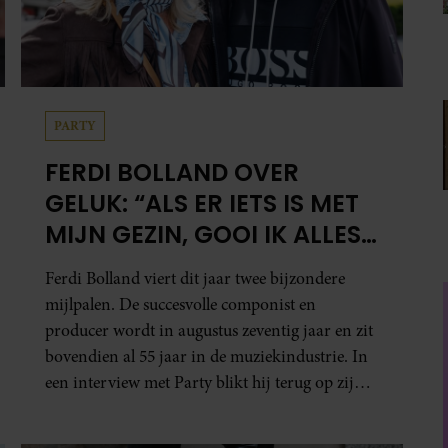
PARTY
FERDI BOLLAND OVER
GELUK: “ALS ER IETS IS MET
MIJN GEZIN, GOOI IK ALLES
UIT MIJN AGENDA”
Ferdi Bolland viert dit jaar twee bijzondere
mijlpalen. De succesvolle componist en
producer wordt in augustus zeventig jaar en zit
bovendien al 55 jaar in de muziekindustrie. In
een interview met Party blikt hij terug op zijn
indrukwekkende carrière, maar maakt hij
vooral duidelijk waar zijn prioriteiten