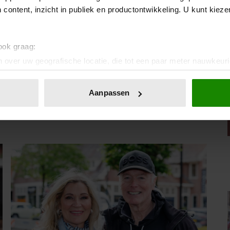
 content, inzicht in publiek en productontwikkeling. U kunt kiez
vanoranje)
 ook graag:
 over uw geografische locatie, die tot een paar meter nauwkeuri
eren door het actief te scannen op specifieke eigenschappen (fing
IA!
onlijke gegevens worden verwerkt en stel uw voorkeuren in he
Aanpassen
jzigen of intrekken in de Cookieverklaring.
ent en advertenties te personaliseren, om functies voor social
. Ook delen we informatie over uw gebruik van onze site met on
e. Deze partners kunnen deze gegevens combineren met andere i
erzameld op basis van uw gebruik van hun services. U gaat akk