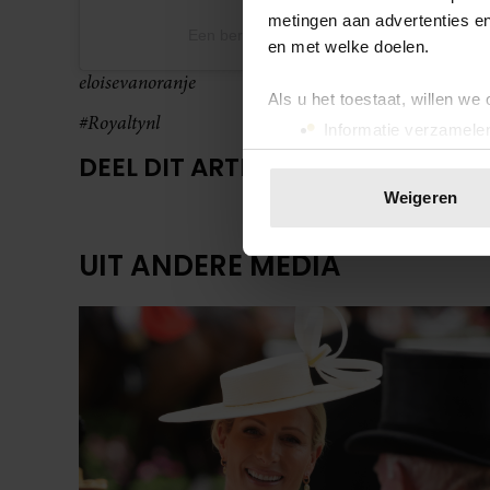
metingen aan advertenties en
Een bericht gedeeld door ELOISE (@eloise
en met welke doelen.
eloisevanoranje
Als u het toestaat, willen we
#Royaltynl
Informatie verzamelen
Uw apparaat identific
DEEL DIT ARTIKEL OP SOCIAL MED
Lees meer over hoe uw perso
Weigeren
toestemming op elk moment wi
UIT ANDERE MEDIA
We gebruiken cookies om cont
websiteverkeer te analyseren
media, adverteren en analys
verstrekt of die ze hebben v
onze website blijft gebruiken.