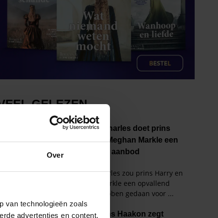
Over
p van technologieën zoals
erde advertenties en content,