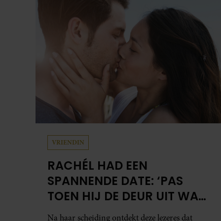
VRIENDIN
RACHÉL HAD EEN
SPANNENDE DATE: ‘PAS
TOEN HIJ DE DEUR UIT WAS,
BESEFTE IK WAT ER ECHT
Na haar scheiding ontdekt deze lezeres dat