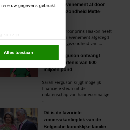
en wie uw gegevens gebruikt
g kan zijn
erprinting)
t
detailgedeelte
in. U kunt uw
Alles toestaan
 media te bieden en om ons
ze partners voor social
nformatie die u aan ze heeft
oord met onze cookies als u