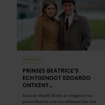
samen en werd dochter Lola geboren.
WEEKEND
PRINSES BEATRICE’S
ECHTGENOOT EDOARDO
ONTKENT
HUWELIJKSPROBLEMEN
Edoardo Mapelli Mozzi, de echtgenoot van
prinses Beatrice, is in een zeldzaam interview