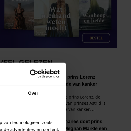
Over
p van technologieën zoals
erde advertenties en content,