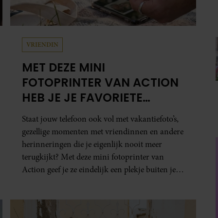
VRIENDIN
MET DEZE MINI
FOTOPRINTER VAN ACTION
HEB JE JE FAVORIETE
FOTO’S BINNEN ÉÉN MINUUT
Staat jouw telefoon ook vol met vakantiefoto’s,
IN HANDEN
gezellige momenten met vriendinnen en andere
herinneringen die je eigenlijk nooit meer
terugkijkt? Met deze mini fotoprinter van
Action geef je ze eindelijk een plekje buiten je
camerarol. En het leuke: binnen één minuut
heb je jouw foto al in handen.