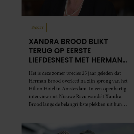
PARTY
XANDRA BROOD BLIKT
TERUG OP EERSTE
LIEFDESNEST MET HERMAN
BROOD: “HIER IS LOLA
Het is deze zomer precies 25 jaar geleden dat
GEBOREN”
Herman Brood overleed na zijn sprong van het
Hilton Hotel in Amsterdam. In een openhartig
interview met Nieuwe Revu wandelt Xandra
Brood langs de belangrijkste plekken uit hun
gezamenlijke verleden. Vooral de woning aan
de Lange Leidsedwarsstraat roept een stortvloed
aan herinneringen op. Daar begon hun leven