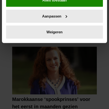
Alles toestaan
Informatie verzamelen over uw geografische
locatie, die tot een paar meter nauwkeurig kan zijn
Uw apparaat identificeren door het actief te
Aanpassen
scannen op specifieke eigenschappen (fingerprinting)
Lees meer over hoe uw persoonlijke gegevens worden
verwerkt en stel uw voorkeuren in het
detailgedeelte
in.
Weigeren
U kunt uw toestemming op elk moment wijzigen of
intrekken in de Cookieverklaring.
We gebruiken cookies om content en advertenties te
personaliseren, om functies voor social media te bieden
en om ons websiteverkeer te analyseren. Ook delen we
informatie over uw gebruik van onze site met onze
partners voor social media, adverteren en analyse. Deze
partners kunnen deze gegevens combineren met andere
informatie die u aan ze heeft verstrekt of die ze hebben
verzameld op basis van uw gebruik van hun services. U
gaat akkoord met onze cookies als u onze website blijft
gebruiken.