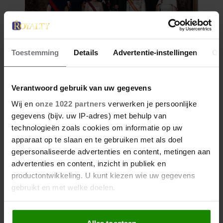
Toestemming
Details
Advertentie-instellingen
Ov
Verantwoord gebruik van uw gegevens
Wij en
onze 1022 partners
verwerken je persoonlijke
gegevens (bijv. uw IP-adres) met behulp van
technologieën zoals cookies om informatie op uw
apparaat op te slaan en te gebruiken met als doel
gepersonaliseerde advertenties en content, metingen aan
advertenties en content, inzicht in publiek en
productontwikkeling. U kunt kiezen wie uw gegevens
gebruikt en met welke doelen.
Als u het toestaat, willen we ook graag: