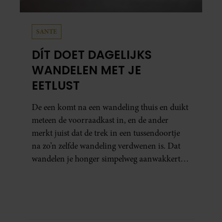
SANTE
DÍT DOET DAGELIJKS
WANDELEN MET JE
EETLUST
De een komt na een wandeling thuis en duikt
meteen de voorraadkast in, en de ander
merkt juist dat de trek in een tussendoortje
na zo’n zelfde wandeling verdwenen is. Dat
wandelen je honger simpelweg aanwakkert,
blijkt uit onderzoek een stuk te kort door de
bocht. Er gebeurt iets veel interessanters.