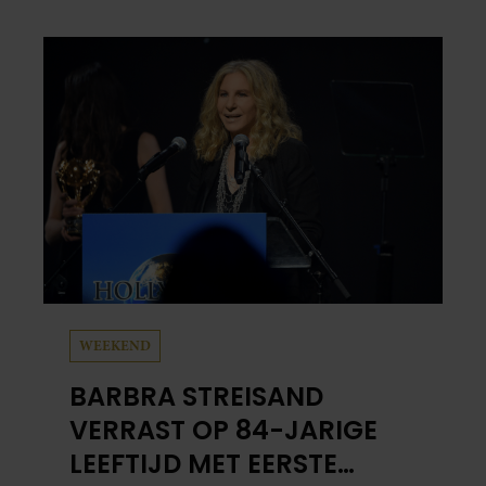
jaartje reizen maakten ze meteen maar even
drie jaar. “Ik had zo stellig gezegd: dit wordt
niets!”
WEEKEND
BARBRA STREISAND
VERRAST OP 84-JARIGE
LEEFTIJD MET EERSTE