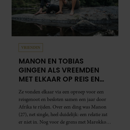
VRIENDIN
MANON EN TOBIAS
GINGEN ALS VREEMDEN
MET ELKAAR OP REIS EN
ZIJN NU EEN STEL: ‘IK ZEI
Ze vonden elkaar via een oproep voor een
NOG: DIT WORDT NIETS!’
reisgenoot en besloten samen een jaar door
Afrika te rijden. Over een ding was Manon
(27), net single, heel duidelijk: een relatie zat
er niet in. Nog voor de grens met Marokko
waren zij en Tobias (33) een stel. O en van dat