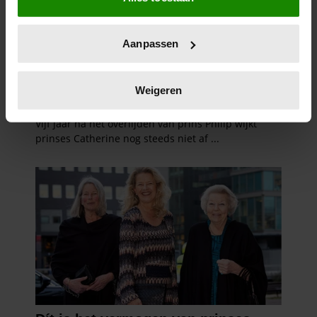
locatie, die tot een paar meter nauwkeurig kan zijn
Uw apparaat identificeren door het actief te
Aanpassen
scannen op specifieke eigenschappen (fingerprinting)
Lees meer over hoe uw persoonlijke gegevens worden
verwerkt en stel uw voorkeuren in het
detailgedeelte
in.
Weigeren
U kunt uw toestemming op elk moment wijzigen of
intrekken in de Cookieverklaring.
We gebruiken cookies om content en advertenties te
personaliseren, om functies voor social media te bieden
en om ons websiteverkeer te analyseren. Ook delen we
informatie over uw gebruik van onze site met onze
partners voor social media, adverteren en analyse. Deze
partners kunnen deze gegevens combineren met andere
informatie die u aan ze heeft verstrekt of die ze hebben
verzameld op basis van uw gebruik van hun services. U
gaat akkoord met onze cookies als u onze website blijft
gebruiken.