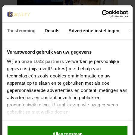
12 juni 2026
Toestemming
Details
Advertentie-instellingen
Ov
BIJZONDER: PRINSES BEATRIX
ZIET NA 88 JAAR HAAR
VERDWENEN WIEG TERUG
Verantwoord gebruik van uw gegevens
Wij en
onze 1022 partners
verwerken je persoonlijke
gegevens (bijv. uw IP-adres) met behulp van
technologieën zoals cookies om informatie op uw
apparaat op te slaan en te gebruiken met als doel
gepersonaliseerde advertenties en content, metingen aan
advertenties en content, inzicht in publiek en
productontwikkeling. U kunt kiezen wie uw gegevens
gebruikt en met welke doelen.
Als u het toestaat, willen we ook graag:
Alles toestaan
Informatie verzamelen over uw geografische