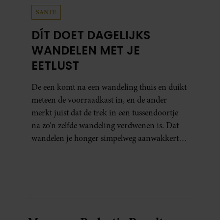
SANTE
DÍT DOET DAGELIJKS
WANDELEN MET JE
EETLUST
De een komt na een wandeling thuis en duikt
meteen de voorraadkast in, en de ander
merkt juist dat de trek in een tussendoortje
na zo’n zelfde wandeling verdwenen is. Dat
wandelen je honger simpelweg aanwakkert,
blijkt uit onderzoek een stuk te kort door de
bocht. Er gebeurt iets veel interessanters.