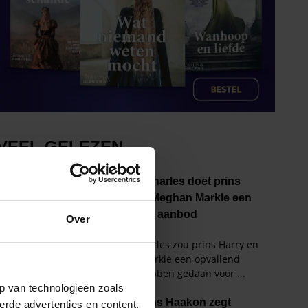
Over
p van technologieën zoals
erde advertenties en content,