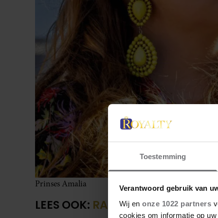
Toestemming
Prinses Amalia
Verantwoord gebruik van u
LEES OOK:
RAAD JIJ DE VERJAAR
Wij en
onze 1022 partners
v
cookies om informatie op uw 