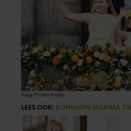
Jonge Prinses Amalia
LEES OOK:
KONINGIN MAXIMA TWE