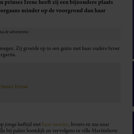
prinses Irene heeft zij een bijzondere plaats
 doorgaans minder op de voorgrond dan haar
megen. Zij groeide op in een gezin met haar oudere broer
rgarita.
rinses Irene
p jonge leeftijd met
haar moeder
, broers en zus naar
lla bij paleis Soestdijk en vervolgens in villa Mariënhove