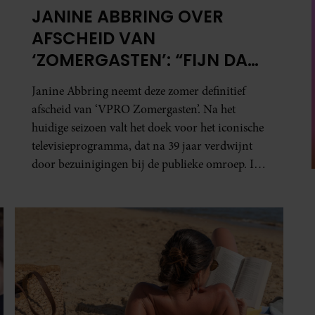
JANINE ABBRING OVER
AFSCHEID VAN
‘ZOMERGASTEN’: “FIJN DAT
IK HET LICHT MAG
Janine Abbring neemt deze zomer definitief
UITDOEN”
afscheid van ‘VPRO Zomergasten’. Na het
huidige seizoen valt het doek voor het iconische
televisieprogramma, dat na 39 jaar verdwijnt
door bezuinigingen bij de publieke omroep. In
een interview met Leeuwarder Courant vertelt
de presentatrice hoe dubbel dat voor haar voelt.
Hoewel ze uitkijkt naar de laatste reeks, vindt ze
het ook verdrietig dat een televisieklassieker
verdwijnt.