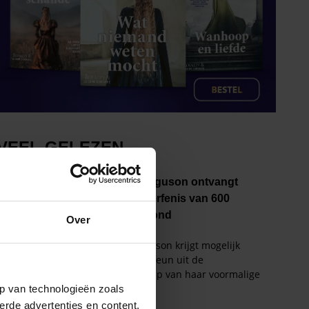
Over
p van technologieën zoals
erde advertenties en content,