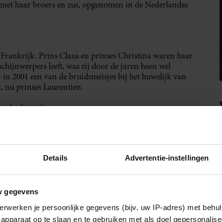
 met haar broers en zus, opgenomen in de Nederlandse
 Frankrijk. Prins Claus en prinses Christina waren haar
hijnwerpers leeft, was zij door de jaren heen wel
in 2001 een van de bruidsmeisjes bij het huwelijk van
, nu prinses Laurentien.
Details
Advertentie-instellingen
w gegevens
erwerken je persoonlijke gegevens (bijv. uw IP-adres) met behul
apparaat op te slaan en te gebruiken met als doel gepersonalise