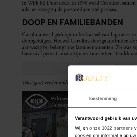
in Wijk bij Duurstede. In 1996 werd Carolina, samen
adel en kreeg zij de persoonlijke titel prinses.
DOOP EN FAMILIEBANDEN
Carolina werd gedoopt in het kasteel van Lignières in
doopgetuigen. Hoewel Carolina doorgaans buiten de sc
aanwezig bij belangrijke familiemomenten. Zo was zij 
haar neef prins Constantijn en Laurentien Brinkhorst
Tekst gaat verder onder video over prinses Carolina.
Toestemming
Verantwoord gebruik van u
Wij en
onze 1022 partners
v
cookies om informatie op uw 