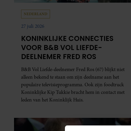
NEDERLAND
27 juli 2026
KONINKLIJKE CONNECTIES
VOOR B&B VOL LIEFDE-
DEELNEMER FRED ROS
B&B Vol Liefde-deelnemer Fred Ros (67) blijkt niet
alleen bekend te staan om zijn deelname aan het
populaire televisieprogramma. Ook zijn foodtruck
Koninklijke Kip Tukkie bracht hem in contact met
leden van het Koninklijk Huis.