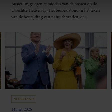
ent en advertenties te personaliseren, om functies voor social
Austerlitz, gelegen te midden van de bossen op de
. Ook delen we informatie over uw gebruik van onze site met on
Utrechtse Heuvelrug. Het bezoek stond in het teken
e. Deze partners kunnen deze gegevens combineren met andere i
van de bestrijding van natuurbranden, de
erzameld op basis van uw gebruik van hun services. U gaat akk
zelfredzaamheid van inwoners en de preventieve
maatregelen die op lokaal, regionaal en landelijk
niveau worden getroffen.
NEDERLAND
14 mei 2026