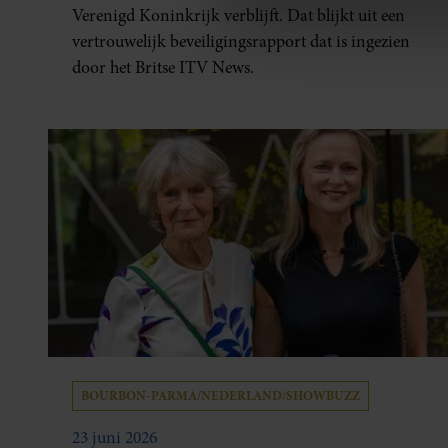
We gebruiken cookies om cont
Verenigd Koninkrijk verblijft. Dat blijkt uit een
websiteverkeer te analyseren
vertrouwelijk beveiligingsrapport dat is ingezien
media, adverteren en analys
door het Britse ITV News.
verstrekt of die ze hebben v
onze website blijft gebruiken.
BOURBON-PARMA/NEDERLAND/SHOWBUZZ
23 juni 2026