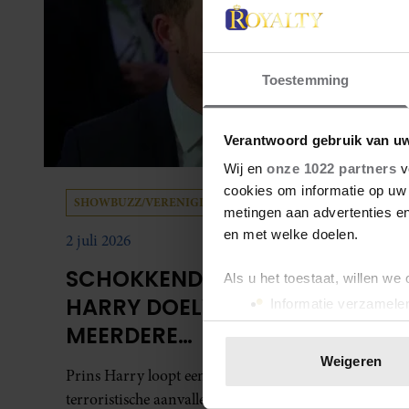
Toestemming
Verantwoord gebruik van u
Wij en
onze 1022 partners
v
cookies om informatie op uw 
SHOWBUZZ/VERENIGD KONINKRIJK
metingen aan advertenties en
en met welke doelen.
2 juli 2026
SCHOKKEND RAPPORT: PRINS
Als u het toestaat, willen we
HARRY DOELWIT VAN
Informatie verzamelen
Uw apparaat identific
MEERDERE
Lees meer over hoe uw perso
TERREURCOMPLOTTEN
Weigeren
toestemming op elk moment wi
Prins Harry loopt een ‘verhoogd’ risico op
terroristische aanvallen wanneer hij in het