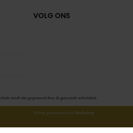
VOLG ONS
ze website wordt niet gesponsord door de genoemde webwinkels.
Website gerealiseerd door
MediaSoep