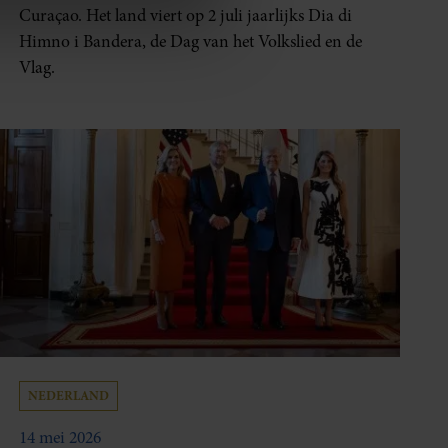
 media te bieden en om ons
Curaçao. Het land viert op 2 juli jaarlijks Dia di
ze partners voor social
Himno i Bandera, de Dag van het Volkslied en de
nformatie die u aan ze heeft
Vlag.
oord met onze cookies als u
NEDERLAND
14 mei 2026