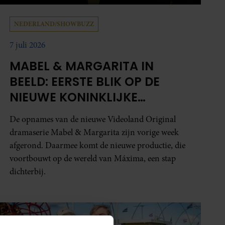
NEDERLAND/SHOWBUZZ
7 juli 2026
MABEL & MARGARITA IN
BEELD: EERSTE BLIK OP DE
NIEUWE KONINKLIJKE
DRAMASERIE
De opnames van de nieuwe Videoland Original
dramaserie Mabel & Margarita zijn vorige week
afgerond. Daarmee komt de nieuwe productie, die
voortbouwt op de wereld van Máxima, een stap
dichterbij.