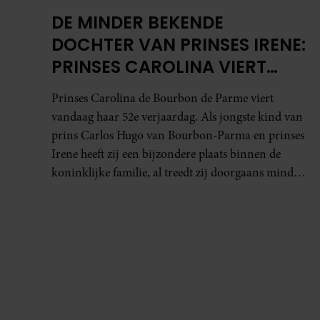
DE MINDER BEKENDE
DOCHTER VAN PRINSES IRENE:
PRINSES CAROLINA VIERT
HAAR VERJAARDAG
Prinses Carolina de Bourbon de Parme viert
vandaag haar 52e verjaardag. Als jongste kind van
prins Carlos Hugo van Bourbon-Parma en prinses
Irene heeft zij een bijzondere plaats binnen de
koninklijke familie, al treedt zij doorgaans minder
op de voorgrond dan haar oudere zus prinses
Margarita.