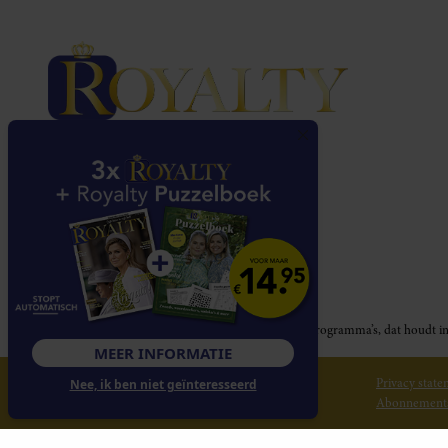
Royalty participeert in diverse affiliate marketing programma’s, dat houd
MEER INFORMATIE
© 2026 Royalty Online
Privacy stat
Nee, ik ben niet geïnteresseerd
Abonnement