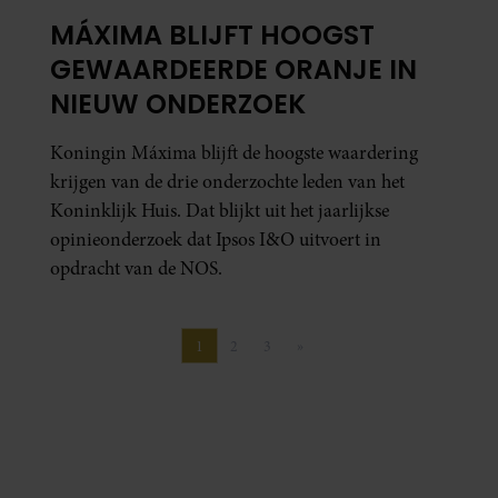
MÁXIMA BLIJFT HOOGST
GEWAARDEERDE ORANJE IN
NIEUW ONDERZOEK
Koningin Máxima blijft de hoogste waardering
krijgen van de drie onderzochte leden van het
Koninklijk Huis. Dat blijkt uit het jaarlijkse
opinieonderzoek dat Ipsos I&O uitvoert in
opdracht van de NOS.
1
2
3
»
Pagina
Pagina
Pagina
Volgende pagina