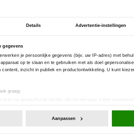
Details
Advertentie-instellingen
w gegevens
erwerken je persoonlijke gegevens (bijv. uw IP-adres) met behul
apparaat op te slaan en te gebruiken met als doel gepersonalise
NEDERLAND
 content, inzicht in publiek en productontwikkeling. U kunt kiez
2 juli 2026
KONING WILLEM-ALEXANDER
 ook graag:
BEZOEKT AUSTERLITZ IN
 over uw geografische locatie, die tot een paar meter nauwkeuri
eren door het actief te scannen op specifieke eigenschappen (fing
TEKEN VAN
onlijke gegevens worden verwerkt en stel uw voorkeuren in he
NATUURBRANDBESTRIJDING
Aanpassen
jzigen of intrekken in de Cookieverklaring.
Koning Willem-Alexander heeft
donderdagochtend een bezoek gebracht aan