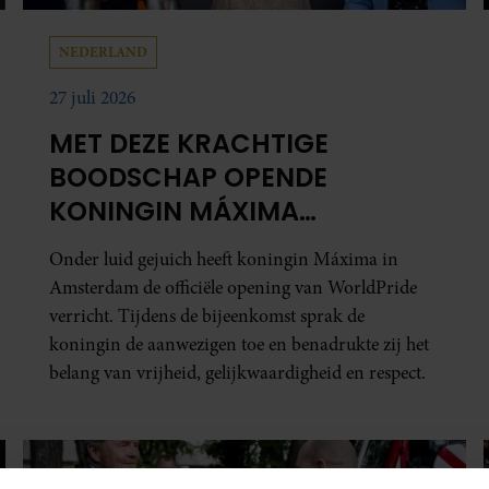
NEDERLAND
27 juli 2026
MET DEZE KRACHTIGE
BOODSCHAP OPENDE
KONINGIN MÁXIMA
WORLDPRIDE 2026
Onder luid gejuich heeft koningin Máxima in
Amsterdam de officiële opening van WorldPride
verricht. Tijdens de bijeenkomst sprak de
koningin de aanwezigen toe en benadrukte zij het
belang van vrijheid, gelijkwaardigheid en respect.