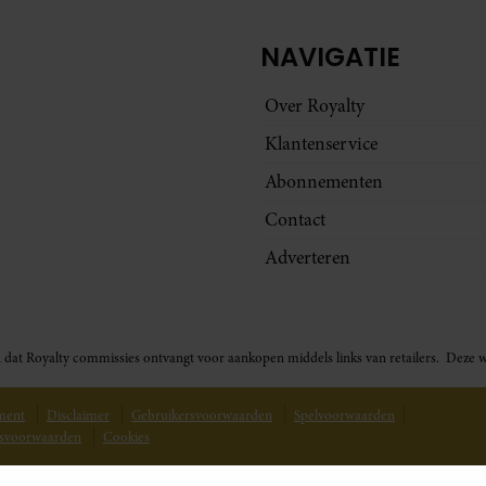
NAVIGATIE
Over Royalty
Klantenservice
Abonnementen
Contact
Adverteren
t in dat Royalty commissies ontvangt voor aankopen middels links van retailers. De
ement
Disclaimer
Gebruikersvoorwaarden
Spelvoorwaarden
svoorwaarden
Cookies