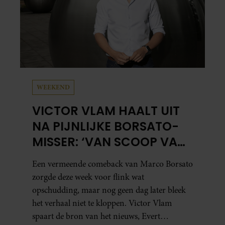
WEEKEND
VICTOR VLAM HAALT UIT
NA PIJNLIJKE BORSATO-
MISSER: ‘VAN SCOOP VAN
HET JAAR NAAR ZEPERD
Een vermeende comeback van Marco Borsato
VAN HET JAAR’
zorgde deze week voor flink wat
opschudding, maar nog geen dag later bleek
het verhaal niet te kloppen. Victor Vlam
spaart de bron van het nieuws, Evert