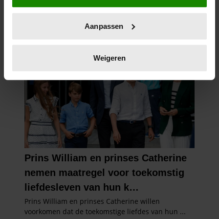
locatie, die tot een paar meter nauwkeurig kan zijn
Uw apparaat identificeren door het actief te
Aanpassen
scannen op specifieke eigenschappen (fingerprinting)
Lees meer over hoe uw persoonlijke gegevens worden
verwerkt en stel uw voorkeuren in het
detailgedeelte
in.
Weigeren
U kunt uw toestemming op elk moment wijzigen of
intrekken in de Cookieverklaring.
We gebruiken cookies om content en advertenties te
personaliseren, om functies voor social media te bieden
en om ons websiteverkeer te analyseren. Ook delen we
informatie over uw gebruik van onze site met onze
partners voor social media, adverteren en analyse. Deze
partners kunnen deze gegevens combineren met andere
informatie die u aan ze heeft verstrekt of die ze hebben
verzameld op basis van uw gebruik van hun services. U
gaat akkoord met onze cookies als u onze website blijft
gebruiken.