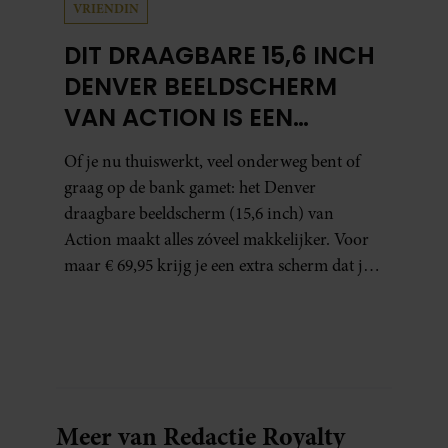
VRIENDIN
DIT DRAAGBARE 15,6 INCH
DENVER BEELDSCHERM
VAN ACTION IS EEN
GAMECHANGER VOOR
Of je nu thuiswerkt, veel onderweg bent of
THUISWERKERS ÉN BINGE-
graag op de bank gamet: het Denver
WATCHERS
draagbare beeldscherm (15,6 inch) van
Action maakt alles zóveel makkelijker. Voor
maar € 69,95 krijg je een extra scherm dat je
letterlijk overal mee naartoe kunt nemen…
en dat is in tijden van hybride werken echt
geen overbodige luxe.
Meer van Redactie Royalty