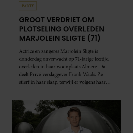
PARTY
GROOT VERDRIET OM
PLOTSELING OVERLEDEN
MARJOLEIN SLIGTE (71)
Actrice en zangeres Marjolein Sligte is
donderdag onverwacht op 71-jarige leeftijd
overleden in haar woonplaats Almere. Dat
deelt Privé-verslaggever Frank Waals. Ze
stierf in haar slaap, terwijl er volgens haar
familie geen signalen waren dat haar
gezondheid achteruitging.