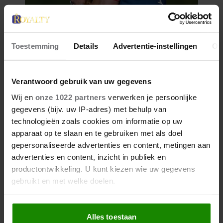
Toestemming
Details
Advertentie-instellingen
Ov
Verantwoord gebruik van uw gegevens
Wij en
onze 1022 partners
verwerken je persoonlijke
gegevens (bijv. uw IP-adres) met behulp van
technologieën zoals cookies om informatie op uw
apparaat op te slaan en te gebruiken met als doel
gepersonaliseerde advertenties en content, metingen aan
advertenties en content, inzicht in publiek en
productontwikkeling. U kunt kiezen wie uw gegevens
gebruikt en met welke doelen.
Als u het toestaat, willen we ook graag:
Alles toestaan
Informatie verzamelen over uw geografische