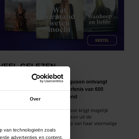
Over
p van technologieën zoals
erde advertenties en content,