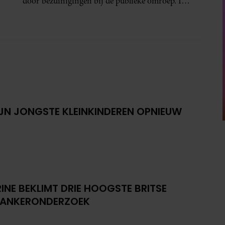
door bezuinigingen bij de publieke omroep. In
een interview met Leeuwarder Courant vertelt
de presentatrice hoe dubbel dat voor haar voelt.
Hoewel ze uitkijkt naar de laatste reeks, vindt ze
het ook verdrietig dat een televisieklassieker
verdwijnt.
IJN JONGSTE KLEINKINDEREN OPNIEUW
INE BEKLIMT DRIE HOOGSTE BRITSE
KANKERONDERZOEK