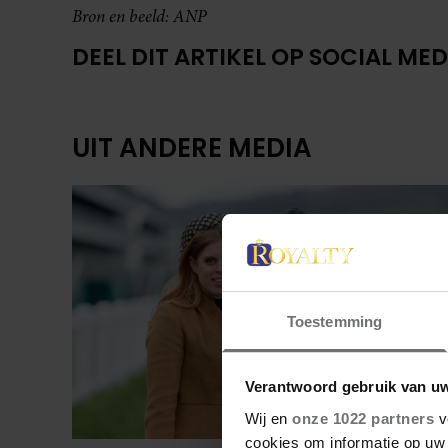
Bron en beeld: ANP
DEEL DIT ARTIKEL OP SOCIAL MED
UIT ANDERE MEDIA
Toestemming
Verantwoord gebruik van u
Wij en
onze 1022 partners
v
cookies om informatie op uw 