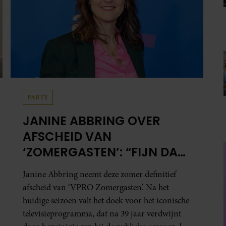
PARTY
JANINE ABBRING OVER
AFSCHEID VAN
‘ZOMERGASTEN’: “FIJN DAT
IK HET LICHT MAG
Janine Abbring neemt deze zomer definitief
UITDOEN”
afscheid van ‘VPRO Zomergasten’. Na het
huidige seizoen valt het doek voor het iconische
televisieprogramma, dat na 39 jaar verdwijnt