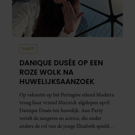
PARTY
DANIQUE DUSÉE OP EEN
ROZE WOLK NA
HUWELIJKSAANZOEK
Op vakantie op het Portugese eiland Madeira
vroeg haar vriend Marnick afgelopen april
Danique Dusée ten huwelijk. Aan Party
vertelt de zangeres en actrice, die onder
andere de rol van de jonge Elisabeth speelde
in ‘Elisabeth De Musical’, hoe het aanzoek