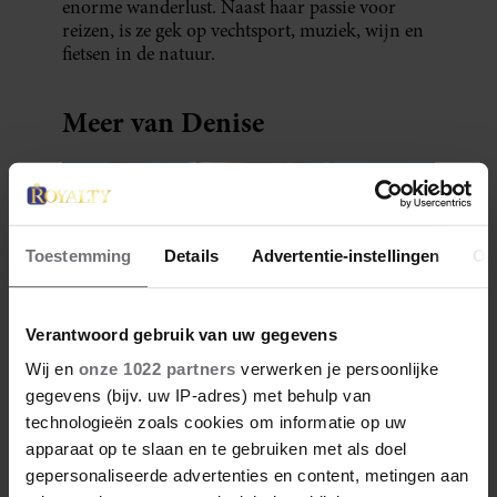
enorme wanderlust. Naast haar passie voor
reizen, is ze gek op vechtsport, muziek, wijn en
fietsen in de natuur.
Meer van Denise
Toestemming
Details
Advertentie-instellingen
Ov
Verantwoord gebruik van uw gegevens
Wij en
onze 1022 partners
verwerken je persoonlijke
gegevens (bijv. uw IP-adres) met behulp van
28 april 2026
technologieën zoals cookies om informatie op uw
DÍT ZIJN FAVORIETE
apparaat op te slaan en te gebruiken met als doel
RESTAURANTS VAN ELOISE
gepersonaliseerde advertenties en content, metingen aan