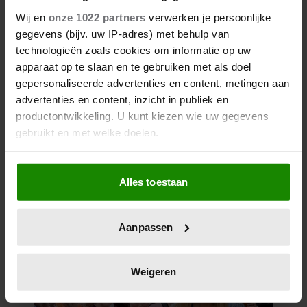
Wij en
onze 1022 partners
verwerken je persoonlijke
gegevens (bijv. uw IP-adres) met behulp van
technologieën zoals cookies om informatie op uw
apparaat op te slaan en te gebruiken met als doel
gepersonaliseerde advertenties en content, metingen aan
advertenties en content, inzicht in publiek en
productontwikkeling. U kunt kiezen wie uw gegevens
gebruikt en met welke doelen.
Als u het toestaat, willen we ook graag:
Alles toestaan
Informatie verzamelen over uw geografische
locatie, die tot een paar meter nauwkeurig kan zijn
Uw apparaat identificeren door het actief te
Aanpassen
scannen op specifieke eigenschappen (fingerprinting)
Lees meer over hoe uw persoonlijke gegevens worden
verwerkt en stel uw voorkeuren in het
detailgedeelte
in.
Weigeren
U kunt uw toestemming op elk moment wijzigen of
intrekken in de Cookieverklaring.