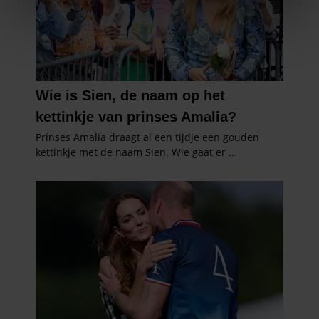
We gebruiken cookies om content en advertenties te
personaliseren, om functies voor social media te bieden
en om ons websiteverkeer te analyseren. Ook delen we
informatie over uw gebruik van onze site met onze
partners voor social media, adverteren en analyse. Deze
partners kunnen deze gegevens combineren met andere
informatie die u aan ze heeft verstrekt of die ze hebben
verzameld op basis van uw gebruik van hun services. U
gaat akkoord met onze cookies als u onze website blijft
gebruiken.