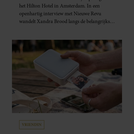
het Hilton Hotel in Amsterdam. In een
openhartig interview met Nieuwe Revu
wandelt Xandra Brood langs de belangrijkste
plekken uit hun gezamenlijke verleden.
Vooral de woning aan de Lange
Leidsedwarsstraat roept een stortvloed aan
herinneringen op. Daar begon hun leven
samen en werd dochter Lola geboren.
VRIENDIN