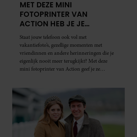
MET DEZE MINI
FOTOPRINTER VAN
ACTION HEB JE JE
FAVORIETE FOTO’S BINNEN
Staat jouw telefoon ook vol met
ÉÉN MINUUT IN HANDEN
vakantiefoto’s, gezellige momenten met
vriendinnen en andere herinneringen die je
eigenlijk nooit meer terugkijkt? Met deze
mini fotoprinter van Action geef je ze
eindelijk een plekje buiten je camerarol. En
het leuke: binnen één minuut heb je jouw foto
al in handen.