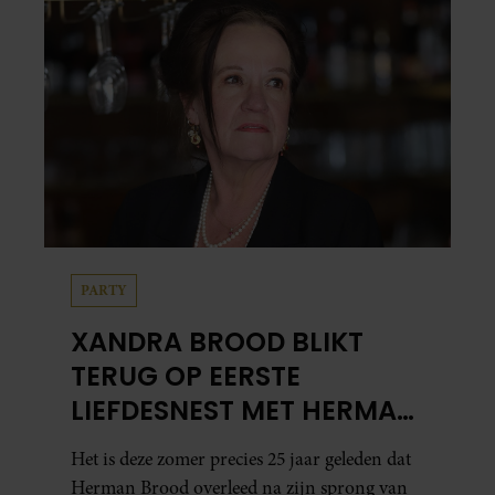
PARTY
XANDRA BROOD BLIKT
TERUG OP EERSTE
LIEFDESNEST MET HERMAN
BROOD: “HIER IS LOLA
Het is deze zomer precies 25 jaar geleden dat
GEBOREN”
Herman Brood overleed na zijn sprong van