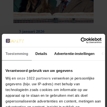
5 januari 2026
DIT IS DE STIEFZUS VAN
WILLIAM EN HARRY
Toestemming
Details
Advertentie-instellingen
Ov
Verantwoord gebruik van uw gegevens
Wij en
onze 1022 partners
verwerken je persoonlijke
gegevens (bijv. uw IP-adres) met behulp van
technologieën zoals cookies om informatie op uw
apparaat op te slaan en te gebruiken met als doel
gepersonaliseerde advertenties en content, metingen aan
advertenties en content, inzicht in publiek en