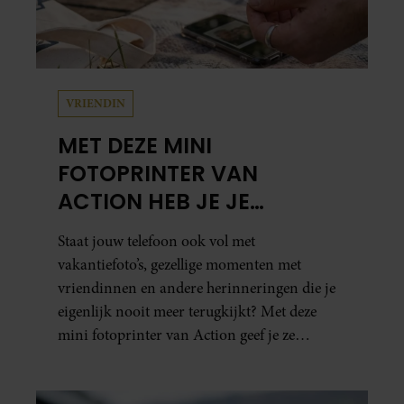
VRIENDIN
MET DEZE MINI
FOTOPRINTER VAN
ACTION HEB JE JE
FAVORIETE FOTO’S BINNEN
Staat jouw telefoon ook vol met
ÉÉN MINUUT IN HANDEN
vakantiefoto’s, gezellige momenten met
vriendinnen en andere herinneringen die je
eigenlijk nooit meer terugkijkt? Met deze
mini fotoprinter van Action geef je ze
eindelijk een plekje buiten je camerarol. En
het leuke: binnen één minuut heb je jouw foto