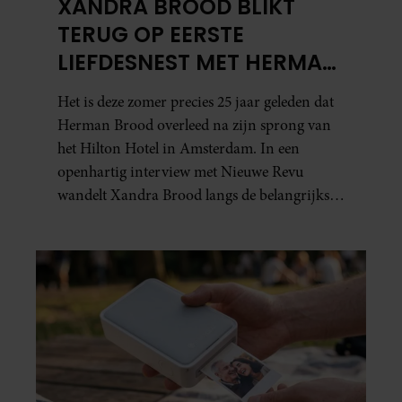
XANDRA BROOD BLIKT
TERUG OP EERSTE
LIEFDESNEST MET HERMAN
BROOD: “HIER IS LOLA
Het is deze zomer precies 25 jaar geleden dat
GEBOREN”
Herman Brood overleed na zijn sprong van
het Hilton Hotel in Amsterdam. In een
openhartig interview met Nieuwe Revu
wandelt Xandra Brood langs de belangrijkste
plekken uit hun gezamenlijke verleden.
Vooral de woning aan de Lange
Leidsedwarsstraat roept een stortvloed aan
herinneringen op. Daar begon hun leven
samen en werd dochter Lola geboren.