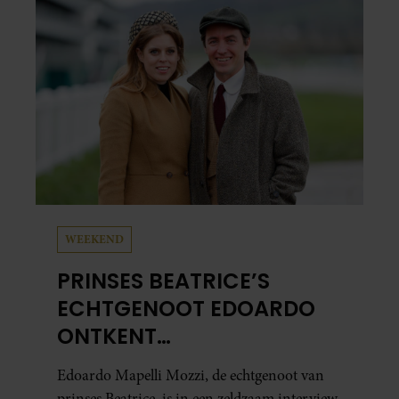
al in handen.
WEEKEND
PRINSES BEATRICE’S
ECHTGENOOT EDOARDO
ONTKENT
HUWELIJKSPROBLEMEN
Edoardo Mapelli Mozzi, de echtgenoot van
prinses Beatrice, is in een zeldzaam interview