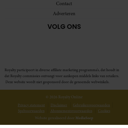
Contact
Adverteren
VOLG ONS
Royalty participeert in diverse affiliate marketing programma’s, dat houdt in
dat Royalty commissies ontvangt voor aankopen middels links van retailers.
Deze website wordt niet gesponsord door de genoemde webwinkels.
© 2026 Royalty Online
Privacy statement
Disclaimer
Gebruikersvoorwaarden
Spelvoorwaarden
Abonnementsvoorwaarden
Cookies
Website gerealiseerd door
MediaSoep