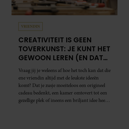
VRIENDIN
CREATIVITEIT IS GEEN
TOVERKUNST: JE KUNT HET
GEWOON LEREN (EN DAT
DOE JE ZO)
Vraag jij je weleens af hoe het toch kan dat die
ene vriendin altijd met de leukste ideeën
komt? Dat je zusje moeiteloos een origineel
cadeau bedenkt, een kamer omtovert tot een
gezellige plek of ineens een briljant idee heeft
voor een feestje? Of dat je buurman van een
oude plantenpot een hippe lamp weet te
maken, terwijl jij om de haverklap naar je