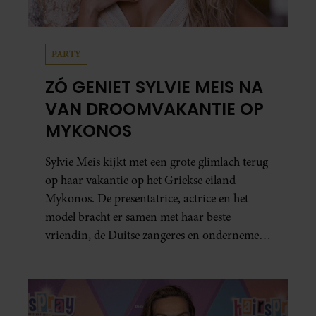
PARTY
ZÓ GENIET SYLVIE MEIS NA
VAN DROOMVAKANTIE OP
MYKONOS
Sylvie Meis kijkt met een grote glimlach terug
op haar vakantie op het Griekse eiland
Mykonos. De presentatrice, actrice en het
model bracht er samen met haar beste
vriendin, de Duitse zangeres en ondernemer
Beate van Baal, een week door. Op sociale
media deelt Sylvie Meis prachtige foto’s van de
zonovergoten bestemming én vertelt ze hoe
bijzonder de reis voor haar is geweest.