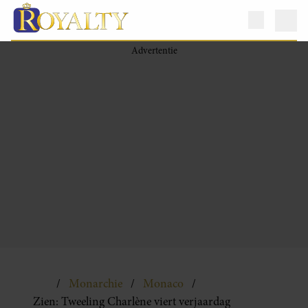
Monarchie
Monaco
Zien: Tweeling Charlène viert verjaardag