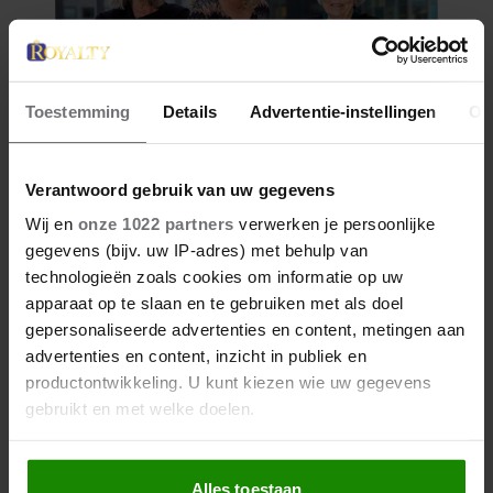
Toestemming
Details
Advertentie-instellingen
Ov
Verantwoord gebruik van uw gegevens
Wij en
onze 1022 partners
verwerken je persoonlijke
gegevens (bijv. uw IP-adres) met behulp van
technologieën zoals cookies om informatie op uw
apparaat op te slaan en te gebruiken met als doel
gepersonaliseerde advertenties en content, metingen aan
advertenties en content, inzicht in publiek en
productontwikkeling. U kunt kiezen wie uw gegevens
gebruikt en met welke doelen.
Als u het toestaat, willen we ook graag:
Alles toestaan
Informatie verzamelen over uw geografische