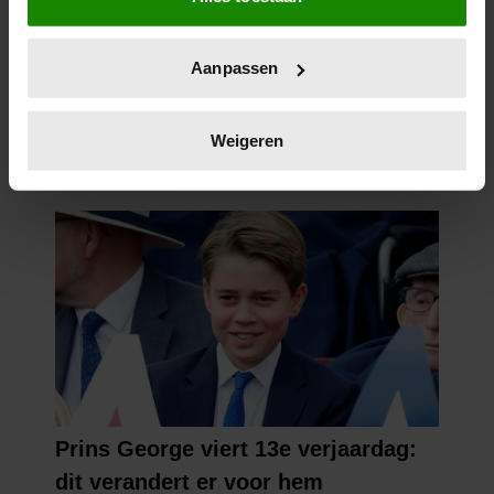
locatie, die tot een paar meter nauwkeurig kan zijn
Uw apparaat identificeren door het actief te
Aanpassen
scannen op specifieke eigenschappen (fingerprinting)
Lees meer over hoe uw persoonlijke gegevens worden
verwerkt en stel uw voorkeuren in het
detailgedeelte
in.
Weigeren
U kunt uw toestemming op elk moment wijzigen of
intrekken in de Cookieverklaring.
We gebruiken cookies om content en advertenties te
personaliseren, om functies voor social media te bieden
en om ons websiteverkeer te analyseren. Ook delen we
informatie over uw gebruik van onze site met onze
partners voor social media, adverteren en analyse. Deze
partners kunnen deze gegevens combineren met andere
informatie die u aan ze heeft verstrekt of die ze hebben
verzameld op basis van uw gebruik van hun services. U
gaat akkoord met onze cookies als u onze website blijft
gebruiken.