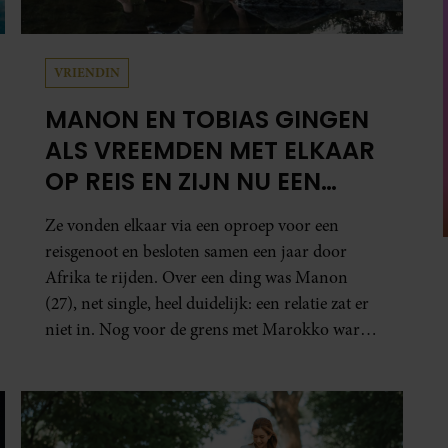
VRIENDIN
MANON EN TOBIAS GINGEN
ALS VREEMDEN MET ELKAAR
OP REIS EN ZIJN NU EEN
STEL: ‘IK ZEI NOG: DIT
Ze vonden elkaar via een oproep voor een
WORDT NIETS!’
reisgenoot en besloten samen een jaar door
Afrika te rijden. Over een ding was Manon
(27), net single, heel duidelijk: een relatie zat er
niet in. Nog voor de grens met Marokko waren
zij en Tobias (33) een stel. O en van dat jaartje
reizen maakten ze meteen maar even drie jaar.
“Ik had zo stellig gezegd: dit wordt niets!”