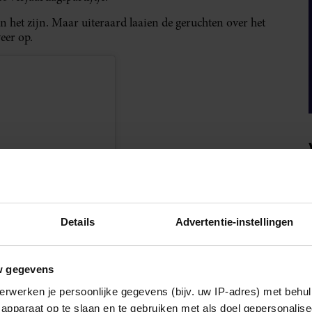
 het zijn. Maar uiteraard laaien de geruchten over het
eer op.
Details
Advertentie-instellingen
w gegevens
en
erwerken je persoonlijke gegevens (bijv. uw IP-adres) met behul
apparaat op te slaan en te gebruiken met als doel gepersonalise