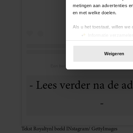
metingen aan advertenties en
en met welke doelen.
Als u het toestaat, willen we
Informatie verzamelen
Uw apparaat identific
Lees meer over hoe uw perso
Weigeren
toestemming op elk moment wi
Een bericht gedeeld door Nicole Coste (@ni
We gebruiken cookies om cont
websiteverkeer te analyseren
media, adverteren en analys
verstrekt of die ze hebben v
onze website blijft gebruiken.
Tekst Royaltynl beeld INstagram/ GettyImages