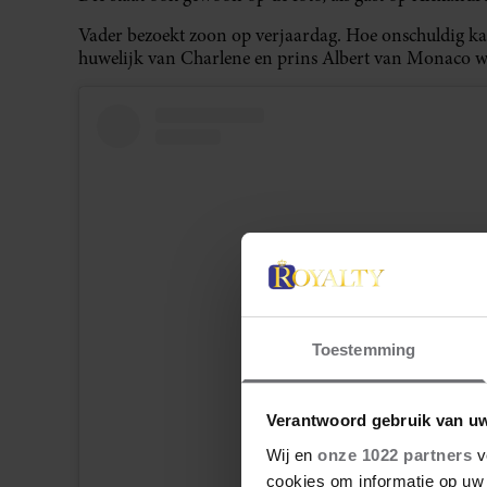
Vader bezoekt zoon op verjaardag. Hoe onschuldig kan
huwelijk van Charlene en prins Albert van Monaco w
Toestemming
Verantwoord gebruik van u
Dit bericht op Instagram bekijk
Wij en
onze 1022 partners
v
cookies om informatie op uw 