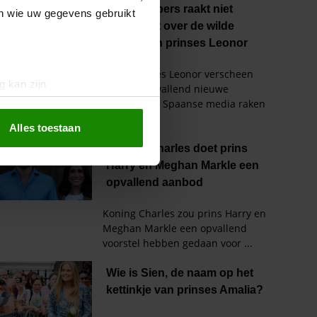
en wie uw gegevens gebruikt
g kan zijn
erprinting)
t
detailgedeelte
in. U kunt uw
Alles toestaan
 media te bieden en om ons
ze partners voor social
nformatie die u aan ze heeft
oord met onze cookies als u