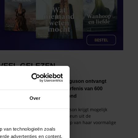
Over
p van technologieën zoals
erde advertenties en content,