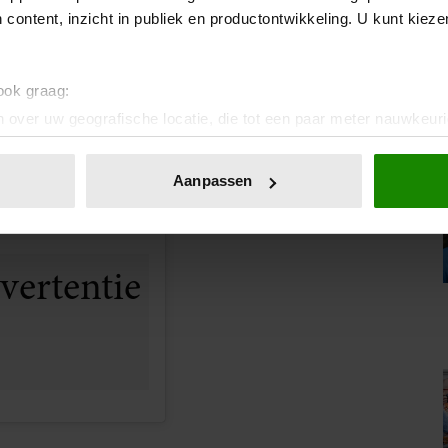
 content, inzicht in publiek en productontwikkeling. U kunt kiez
 ook graag:
 over uw geografische locatie, die tot een paar meter nauwkeuri
eren door het actief te scannen op specifieke eigenschappen (fing
onlijke gegevens worden verwerkt en stel uw voorkeuren in he
Aanpassen
jzigen of intrekken in de Cookieverklaring.
cole.coste)
ent en advertenties te personaliseren, om functies voor social
. Ook delen we informatie over uw gebruik van onze site met on
e. Deze partners kunnen deze gegevens combineren met andere i
erzameld op basis van uw gebruik van hun services. U gaat akk