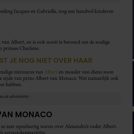
eeling Jacques en Gabriella, nog een handvol kinderen
 van Albert, en is ook nooit te beroerd om de nodige
n prinses Charlene.
IST JE NOG NIET OVER HAAR
malige minnares van
Albert
en moeder van diens zoon
e zijde van prins Albert van Monaco. Wat natuurlijk ook
oon hebben.
T VAN MONACO
ze zeer openhartig waren over Alexandre’s vader Albert.
s verjaardagspartijtje.