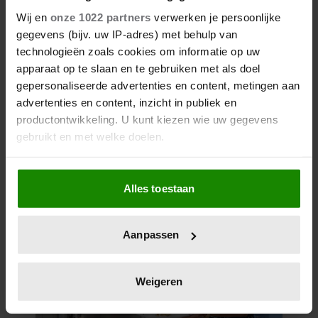
Wij en
onze 1022 partners
verwerken je persoonlijke
gegevens (bijv. uw IP-adres) met behulp van
technologieën zoals cookies om informatie op uw
apparaat op te slaan en te gebruiken met als doel
gepersonaliseerde advertenties en content, metingen aan
advertenties en content, inzicht in publiek en
productontwikkeling. U kunt kiezen wie uw gegevens
gebruikt en met welke doelen.
Als u het toestaat, willen we ook graag:
Alles toestaan
Informatie verzamelen over uw geografische
locatie, die tot een paar meter nauwkeurig kan zijn
Uw apparaat identificeren door het actief te
Aanpassen
scannen op specifieke eigenschappen (fingerprinting)
Lees meer over hoe uw persoonlijke gegevens worden
verwerkt en stel uw voorkeuren in het
detailgedeelte
in.
Weigeren
U kunt uw toestemming op elk moment wijzigen of
intrekken in de Cookieverklaring.