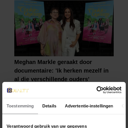
Toestemming
Details
Advertentie-instellingen
Ov
Verantwoord gebruik van uw gegevens