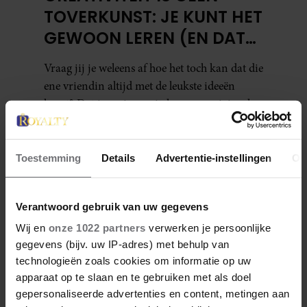
TOVERKUNST: JE KUNT HET
GEWOON LEREN (EN DAT
DOE JE ZO)
Vraag jij je weleens af hoe het toch kan dat die
ene vriendin altijd met de leukste ideeën
komt? Dat je zusje moeiteloos een origineel
cadeau bedenkt, een kamer omtovert tot een
gezellige plek of ineens een briljant idee heeft
voor een feestje? Of dat je buurman van een
Toestemming
Details
Advertentie-instellingen
Ov
oude plantenpot een hippe lamp weet te
maken, terwijl jij om de haverklap naar je
Verantwoord gebruik van uw gegevens
sleutels loopt te zoeken.
Wij en
onze 1022 partners
verwerken je persoonlijke
gegevens (bijv. uw IP-adres) met behulp van
Denise Delgado
technologieën zoals cookies om informatie op uw
apparaat op te slaan en te gebruiken met als doel
Denise is een creatieve freelance journalist sinds
2015. Ze heeft European Studies gestudeerd aan
gepersonaliseerde advertenties en content, metingen aan