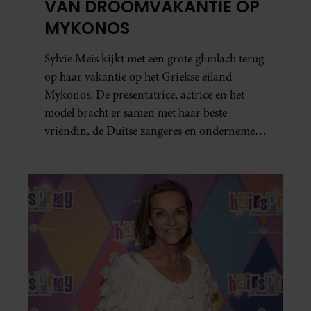
VAN DROOMVAKANTIE OP
MYKONOS
Sylvie Meis kijkt met een grote glimlach terug
op haar vakantie op het Griekse eiland
Mykonos. De presentatrice, actrice en het
model bracht er samen met haar beste
vriendin, de Duitse zangeres en ondernemer
Beate van Baal, een week door. Op sociale
media deelt Sylvie Meis prachtige foto’s van de
zonovergoten bestemming én vertelt ze hoe
bijzonder de reis voor haar is geweest.