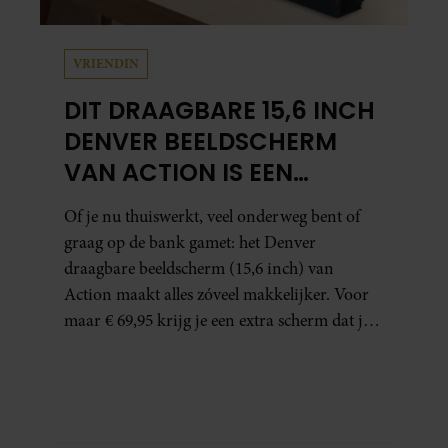
VRIENDIN
DIT DRAAGBARE 15,6 INCH
DENVER BEELDSCHERM
VAN ACTION IS EEN
GAMECHANGER VOOR
Of je nu thuiswerkt, veel onderweg bent of
THUISWERKERS ÉN BINGE-
graag op de bank gamet: het Denver
WATCHERS
draagbare beeldscherm (15,6 inch) van
Action maakt alles zóveel makkelijker. Voor
maar € 69,95 krijg je een extra scherm dat je
letterlijk overal mee naartoe kunt nemen…
en dat is in tijden van hybride werken echt
geen overbodige luxe.