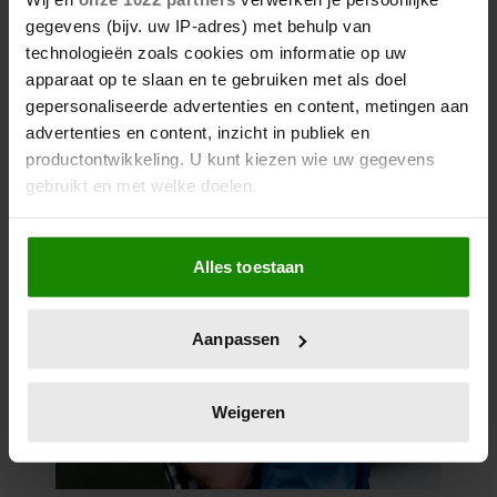
gegevens (bijv. uw IP-adres) met behulp van
technologieën zoals cookies om informatie op uw
apparaat op te slaan en te gebruiken met als doel
gepersonaliseerde advertenties en content, metingen aan
advertenties en content, inzicht in publiek en
productontwikkeling. U kunt kiezen wie uw gegevens
gebruikt en met welke doelen.
Als u het toestaat, willen we ook graag:
Alles toestaan
Informatie verzamelen over uw geografische
locatie, die tot een paar meter nauwkeurig kan zijn
Uw apparaat identificeren door het actief te
Aanpassen
scannen op specifieke eigenschappen (fingerprinting)
Lees meer over hoe uw persoonlijke gegevens worden
verwerkt en stel uw voorkeuren in het
detailgedeelte
in.
Weigeren
U kunt uw toestemming op elk moment wijzigen of
intrekken in de Cookieverklaring.