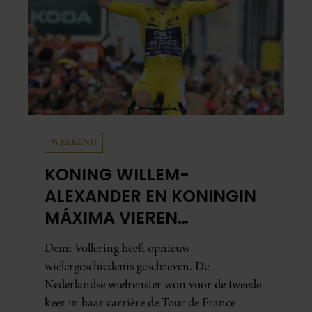
WEEKEND
KONING WILLEM-
ALEXANDER EN KONINGIN
MÁXIMA VIEREN
HISTORISCHE ZEGE DEMI
Demi Vollering heeft opnieuw
VOLLERING OP TOUR DE
wielergeschiedenis geschreven. De
FRANCE FEMMES
Nederlandse wielrenster won voor de tweede
keer in haar carrière de Tour de France