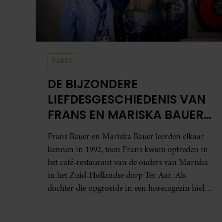
PARTY
DE BIJZONDERE
LIEFDESGESCHIEDENIS VAN
FRANS EN MARISKA BAUER:
OOK IN BED ELKAARS
Frans Bauer en Mariska Bauer leerden elkaar
EERSTE
kennen in 1992, toen Frans kwam optreden in
het café-restaurant van de ouders van Mariska
in het Zuid-Hollandse dorp Ter Aar. Als
dochter die opgroeide in een horecagezin hielp
Mariska vaak mee in de bediening.