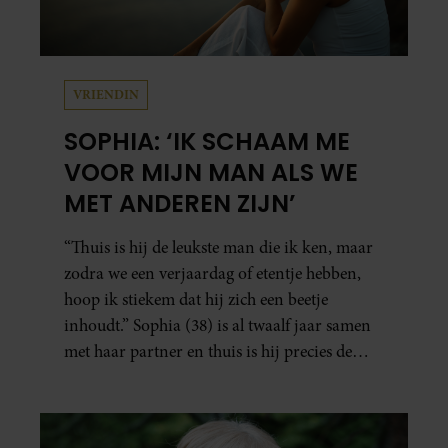
VRIENDIN
SOPHIA: ‘IK SCHAAM ME
VOOR MIJN MAN ALS WE
MET ANDEREN ZIJN’
“Thuis is hij de leukste man die ik ken, maar
zodra we een verjaardag of etentje hebben,
hoop ik stiekem dat hij zich een beetje
inhoudt.” Sophia (38) is al twaalf jaar samen
met haar partner en thuis is hij precies de
man op wie ze verliefd werd: lief, zorgzaam
en grappig. Toch merkt ze dat ze zich steeds
vaker schaamt zodra ze samen onder de