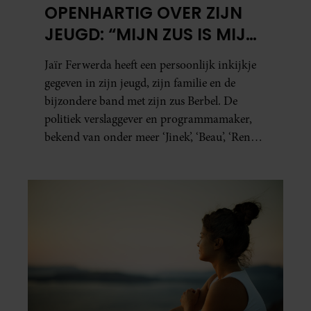
OPENHARTIG OVER ZIJN
JEUGD: “MIJN ZUS IS MIJN
MORELE KOMPAS”
Jaïr Ferwerda heeft een persoonlijk inkijkje
gegeven in zijn jeugd, zijn familie en de
bijzondere band met zijn zus Berbel. De
politiek verslaggever en programmamaker,
bekend van onder meer ‘Jinek’, ‘Beau’, ‘Renze’,
‘Humberto’ en ‘RTL Tonight’, vertelt dat juist
zijn opvoeding de basis vormde voor zijn
carrière. Nog altijd kan hij voor advies bij
zijn zus terecht.