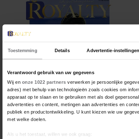
Toestemming
Details
Advertentie-instellinge
Verantwoord gebruik van uw gegevens
Wij en
onze 1022 partners
verwerken je persoonlijke gegeven
adres) met behulp van technologieën zoals cookies om infor
apparaat op te slaan en te gebruiken met als doel gepersona
advertenties en content, metingen aan advertenties en content
DE NIEUWE ROYALTY
publiek en productontwikkeling. U kunt kiezen wie uw gegev
LIGT NU IN DE WINKEL
met welke doelen.
ABONNEREN
Als u het toestaat, willen we ook graag: