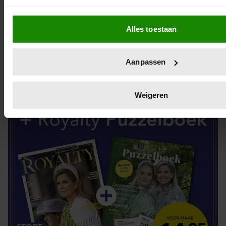
Informatie verzamelen over uw geografische locatie, d
DIGITAAL LEZEN
meter nauwkeurig kan zijn
Alles toestaan
Uw apparaat identificeren door het actief te scannen 
eigenschappen (fingerprinting)
LOS KOPEN
Lees meer over hoe uw persoonlijke gegevens worden verwe
Aanpassen
voorkeuren in het
detailgedeelte
in. U kunt uw toestemming
wijzigen of intrekken in de Cookieverklaring.
Weigeren
We gebruiken cookies om content en advertenties te persona
functies voor social media te bieden en om ons websiteverke
Ook delen we informatie over uw gebruik van onze site met 
social media, adverteren en analyse. Deze partners kunnen
combineren met andere informatie die u aan ze heeft verstre
verzameld op basis van uw gebruik van hun services. U gaa
onze cookies als u onze website blijft gebruiken.