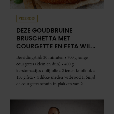
VRIENDIN
DEZE GOUDBRUINE
BRUSCHETTA MET
COURGETTE EN FETA WIL
JE METEEN MAKEN
Bereidingstijd: 20 minuten • 700 g jonge
courgettes (klein en dun) • 400 g
kerstomaatjes • olijfolie • 2 tenen knoflook •
150 g feta • 4 dikke sneden witbrood 1. Snijd
de courgettes schuin in plakken van 2
centimeter dik. Halveer de tomaatjes. Pel en
hak de knoflook. 2. Verhit een scheut olie
in…