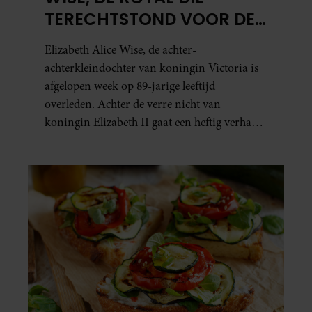
TERECHTSTOND VOOR DE
DOOD VAN HAAR BABY
Elizabeth Alice Wise, de achter-
achterkleindochter van koningin Victoria is
afgelopen week op 89-jarige leeftijd
overleden. Achter de verre nicht van
koningin Elizabeth II gaat een heftig verhaal
schuil. Zo zag haar leven eruit.