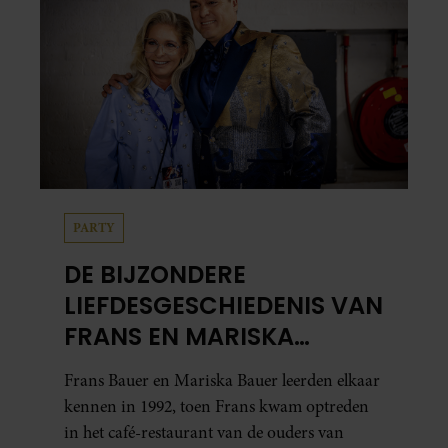
PARTY
DE BIJZONDERE
LIEFDESGESCHIEDENIS VAN
FRANS EN MARISKA
BAUER: OOK IN BED
Frans Bauer en Mariska Bauer leerden elkaar
ELKAARS EERSTE
kennen in 1992, toen Frans kwam optreden
in het café-restaurant van de ouders van