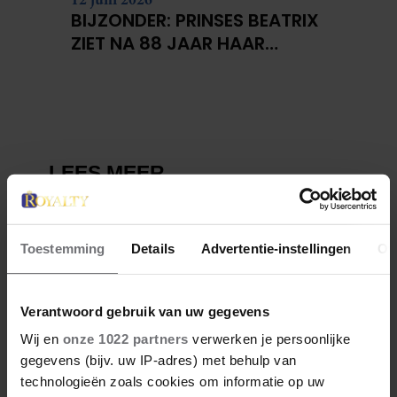
BIJZONDER: PRINSES BEATRIX
ZIET NA 88 JAAR HAAR
VERDWENEN WIEG TERUG
Toestemming
Details
Advertentie-instellingen
Ov
Verantwoord gebruik van uw gegevens
Wij en
onze 1022 partners
verwerken je persoonlijke
gegevens (bijv. uw IP-adres) met behulp van
technologieën zoals cookies om informatie op uw