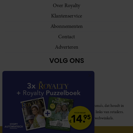
Over Royalty
Klantenservice
Abonnementen
Contact
Adverteren
VOLG ONS
Royalty participeert in diverse affiliate marketing programma’s, dat houdt in
dat Royalty commissies ontvangt voor aankopen middels links van retailers.
Deze website wordt niet gesponsord door de genoemde webwinkels.