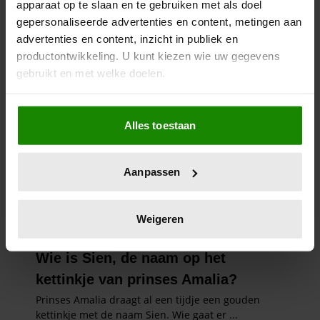
apparaat op te slaan en te gebruiken met als doel
gepersonaliseerde advertenties en content, metingen aan
advertenties en content, inzicht in publiek en
productontwikkeling. U kunt kiezen wie uw gegevens
gebruikt en met welke doelen.
Als u het toestaat, willen we ook graag:
Alles toestaan
Informatie verzamelen over uw geografische
locatie, die tot een paar meter nauwkeurig kan zijn
Uw apparaat identificeren door het actief te
Aanpassen
scannen op specifieke eigenschappen (fingerprinting)
Lees meer over hoe uw persoonlijke gegevens worden
verwerkt en stel uw voorkeuren in het
detailgedeelte
in.
Weigeren
U kunt uw toestemming op elk moment wijzigen of
intrekken in de Cookieverklaring.
We gebruiken cookies om content en advertenties te
personaliseren, om functies voor social media te bieden
en om ons websiteverkeer te analyseren. Ook delen we